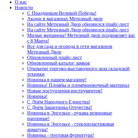
О нас
Новости
С Праздником Великой Победы!
Акции в магазинах Метизный двор
На сайте Метизный Двор обновился прайс-лист
На сайте Метизный Двор обновился прайс-лист
Милые женщины! Метизный двор поздравляет вас
с 8 Марта!
Все для сада и огорода в сети магазинов
Метизный Двор
Обновленный прайс-лист
Обновленный каталог замков
Открытие торгово-выставочного зала складской
техники
Новинка в нашем магазине!
Новинка! Пломбы и пломбировочный материал
Новые поступления инструментов!
Новинка!
С Днём Народного Единства!
С Днем Защитника Отечества!
Новинка в Энгельсе - рукава резиновые
напорные!
Новинка в Энгельсе - стеклопластиковая
арматура!
Новинка - тентовая фурнитура!