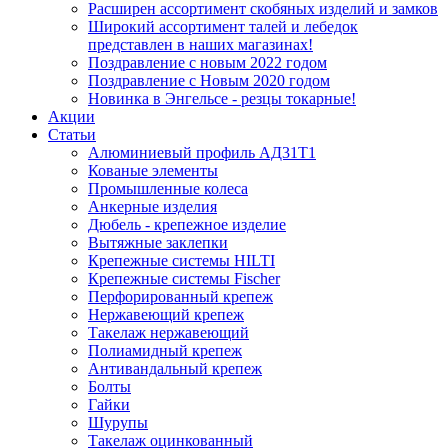
Расширен ассортимент скобяных изделий и замков
Широкий ассортимент талей и лебедок
представлен в наших магазинах!
Поздравление с новым 2022 годом
Поздравление с Новым 2020 годом
Новинка в Энгельсе - резцы токарные!
Акции
Статьи
Алюминиевый профиль АД31Т1
Кованые элементы
Промышленные колеса
Анкерные изделия
Дюбель - крепежное изделие
Вытяжные заклепки
Крепежные системы HILTI
Крепежные системы Fischer
Перфорированный крепеж
Нержавеющий крепеж
Такелаж нержавеющий
Полиамидный крепеж
Антивандальный крепеж
Болты
Гайки
Шурупы
Такелаж оцинкованный