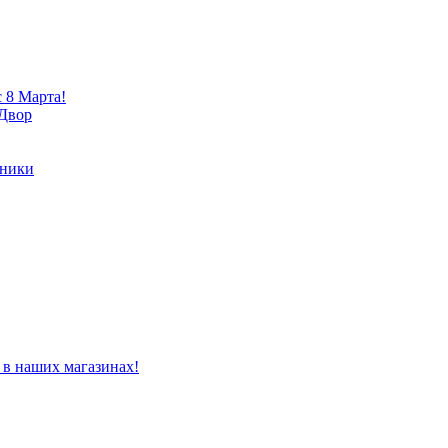
 8 Марта!
 Двор
хники
 в наших магазинах!