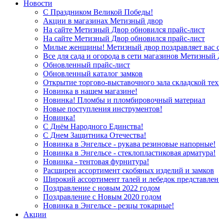
Новости
С Праздником Великой Победы!
Акции в магазинах Метизный двор
На сайте Метизный Двор обновился прайс-лист
На сайте Метизный Двор обновился прайс-лист
Милые женщины! Метизный двор поздравляет вас с
Все для сада и огорода в сети магазинов Метизный
Обновленный прайс-лист
Обновленный каталог замков
Открытие торгово-выставочного зала складской те
Новинка в нашем магазине!
Новинка! Пломбы и пломбировочный материал
Новые поступления инструментов!
Новинка!
С Днём Народного Единства!
С Днем Защитника Отечества!
Новинка в Энгельсе - рукава резиновые напорные!
Новинка в Энгельсе - стеклопластиковая арматура!
Новинка - тентовая фурнитура!
Расширен ассортимент скобяных изделий и замков
Широкий ассортимент талей и лебедок представлен
Поздравление с новым 2022 годом
Поздравление с Новым 2020 годом
Новинка в Энгельсе - резцы токарные!
Акции