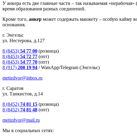
У анкера есть две главные части – так называемая «нерабочая» 
время образования разных соединений.
Кроме того,
анкер
может содержать манжету – особую кайму во
основания.
г. Энгельс
ул. Нестерова, д.127
8 (8453)
54 77 00
(розница)
8 (8453)
54 72 77
(опт)
8 (8453)
54 77 70
(опт)
8 (917)
208 19 94
/
WatsApp/Telegram (Энгельс)
metizdvor@inbox.ru
г. Саратов
ул. Танкистов, д.14
8 (8452)
74 81 15
(розница)
8 (8452)
74 81 48
(опт)
metizdvor@mail.ru
Мы в социальных сетях: