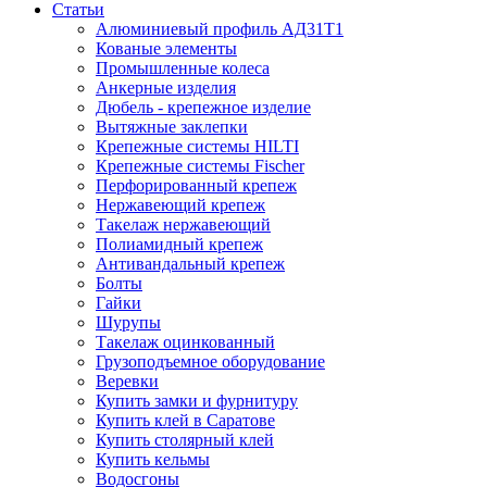
Статьи
Алюминиевый профиль АД31Т1
Кованые элементы
Промышленные колеса
Анкерные изделия
Дюбель - крепежное изделие
Вытяжные заклепки
Крепежные системы HILTI
Крепежные системы Fischer
Перфорированный крепеж
Нержавеющий крепеж
Такелаж нержавеющий
Полиамидный крепеж
Антивандальный крепеж
Болты
Гайки
Шурупы
Такелаж оцинкованный
Грузоподъемное оборудование
Веревки
Купить замки и фурнитуру
Купить клей в Саратове
Купить столярный клей
Купить кельмы
Водосгоны