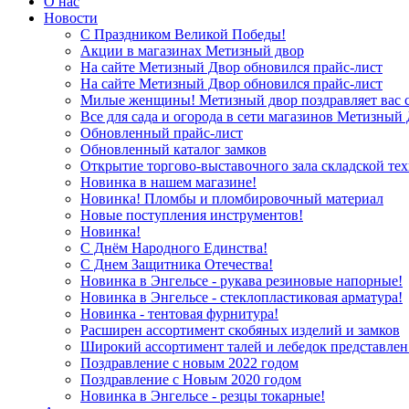
О нас
Новости
С Праздником Великой Победы!
Акции в магазинах Метизный двор
На сайте Метизный Двор обновился прайс-лист
На сайте Метизный Двор обновился прайс-лист
Милые женщины! Метизный двор поздравляет вас с
Все для сада и огорода в сети магазинов Метизный
Обновленный прайс-лист
Обновленный каталог замков
Открытие торгово-выставочного зала складской те
Новинка в нашем магазине!
Новинка! Пломбы и пломбировочный материал
Новые поступления инструментов!
Новинка!
С Днём Народного Единства!
С Днем Защитника Отечества!
Новинка в Энгельсе - рукава резиновые напорные!
Новинка в Энгельсе - стеклопластиковая арматура!
Новинка - тентовая фурнитура!
Расширен ассортимент скобяных изделий и замков
Широкий ассортимент талей и лебедок представлен
Поздравление с новым 2022 годом
Поздравление с Новым 2020 годом
Новинка в Энгельсе - резцы токарные!