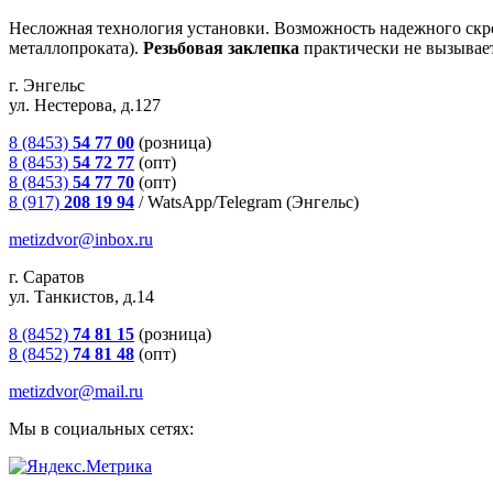
Несложная технология установки. Возможность надежного скр
металлопроката).
Резьбовая
заклепка
практически не вызывае
г. Энгельс
ул. Нестерова, д.127
8 (8453)
54 77 00
(розница)
8 (8453)
54 72 77
(опт)
8 (8453)
54 77 70
(опт)
8 (917)
208 19 94
/
WatsApp/Telegram (Энгельс)
metizdvor@inbox.ru
г. Саратов
ул. Танкистов, д.14
8 (8452)
74 81 15
(розница)
8 (8452)
74 81 48
(опт)
metizdvor@mail.ru
Мы в социальных сетях: