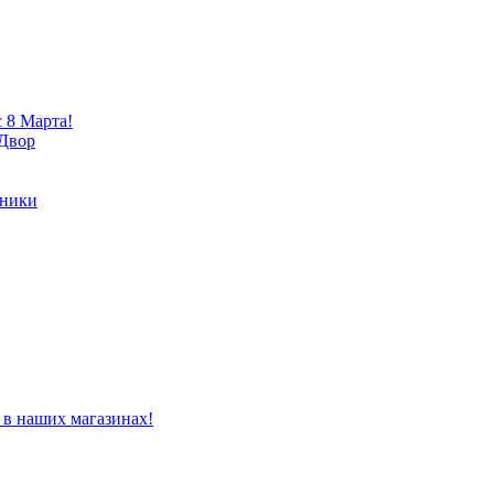
 8 Марта!
 Двор
хники
 в наших магазинах!