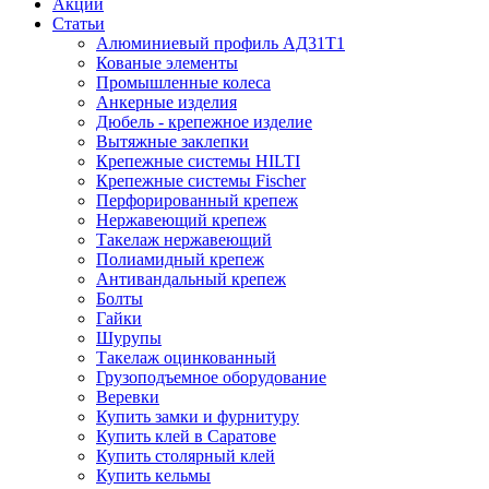
Акции
Статьи
Алюминиевый профиль АД31Т1
Кованые элементы
Промышленные колеса
Анкерные изделия
Дюбель - крепежное изделие
Вытяжные заклепки
Крепежные системы HILTI
Крепежные системы Fischer
Перфорированный крепеж
Нержавеющий крепеж
Такелаж нержавеющий
Полиамидный крепеж
Антивандальный крепеж
Болты
Гайки
Шурупы
Такелаж оцинкованный
Грузоподъемное оборудование
Веревки
Купить замки и фурнитуру
Купить клей в Саратове
Купить столярный клей
Купить кельмы