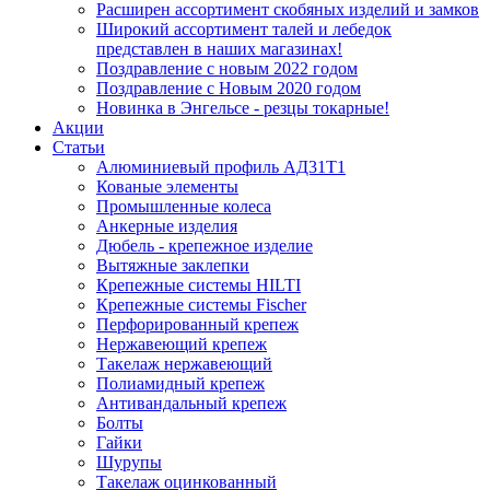
Расширен ассортимент скобяных изделий и замков
Широкий ассортимент талей и лебедок
представлен в наших магазинах!
Поздравление с новым 2022 годом
Поздравление с Новым 2020 годом
Новинка в Энгельсе - резцы токарные!
Акции
Статьи
Алюминиевый профиль АД31Т1
Кованые элементы
Промышленные колеса
Анкерные изделия
Дюбель - крепежное изделие
Вытяжные заклепки
Крепежные системы HILTI
Крепежные системы Fischer
Перфорированный крепеж
Нержавеющий крепеж
Такелаж нержавеющий
Полиамидный крепеж
Антивандальный крепеж
Болты
Гайки
Шурупы
Такелаж оцинкованный