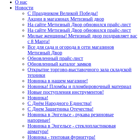
О нас
Новости
С Праздником Великой Победы!
Акции в магазинах Метизный двор
На сайте Метизный Двор обновился прайс-лист
На сайте Метизный Двор обновился прайс-лист
Милые женщины! Метизный двор поздравляет вас
с 8 Марта!
Все для сада и огорода в сети магазинов
Метизный Двор
Обновленный прайс-лист
Обновленный каталог замков
Открытие торгово-выставочного зала складской
техники
Новинка в нашем магазине!
Новинка! Пломбы и пломбировочный материал
Новые поступления инструментов!
Новинка!
С Днём Народного Единства!
С Днем Защитника Отечества!
Новинка в Энгельсе - рукава резиновые
напорные!
Новинка в Энгельсе - стеклопластиковая
арматура!
Новинка - тентовая фурнитура!