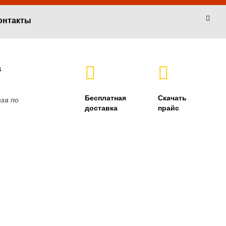
онтакты
а
Бесплатная
Скачать
за по
доставка
прайс