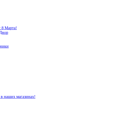
 8 Марта!
 Двор
хники
 в наших магазинах!