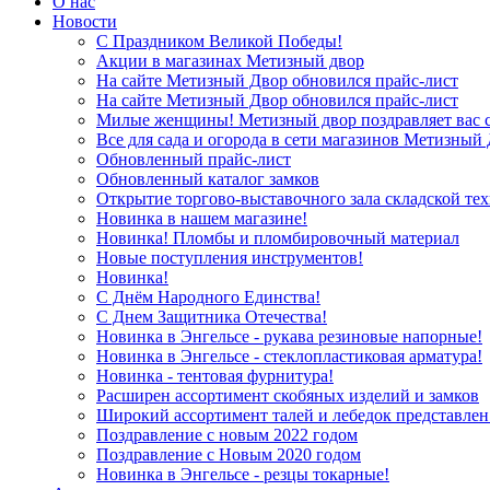
О нас
Новости
С Праздником Великой Победы!
Акции в магазинах Метизный двор
На сайте Метизный Двор обновился прайс-лист
На сайте Метизный Двор обновился прайс-лист
Милые женщины! Метизный двор поздравляет вас с
Все для сада и огорода в сети магазинов Метизный
Обновленный прайс-лист
Обновленный каталог замков
Открытие торгово-выставочного зала складской те
Новинка в нашем магазине!
Новинка! Пломбы и пломбировочный материал
Новые поступления инструментов!
Новинка!
С Днём Народного Единства!
С Днем Защитника Отечества!
Новинка в Энгельсе - рукава резиновые напорные!
Новинка в Энгельсе - стеклопластиковая арматура!
Новинка - тентовая фурнитура!
Расширен ассортимент скобяных изделий и замков
Широкий ассортимент талей и лебедок представлен
Поздравление с новым 2022 годом
Поздравление с Новым 2020 годом
Новинка в Энгельсе - резцы токарные!