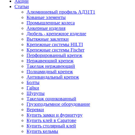
Акции
Статьи
Алюминиевый профиль АД31Т1
Кованые элементы
Промышленные колеса
Анкерные изделия
Дюбель - крепежное изделие
Вытяжные заклепки
Крепежные системы HILTI
Крепежные системы Fischer
Перфорированный крепеж
Нержавеющий крепеж
Такелаж нержавеющий
Полиамидный крепеж
Антивандальный крепеж
Болты
Гайки
Шурупы
Такелаж оцинкованный
Грузоподъемное оборудование
Веревки
Купить замки и фурнитуру
Купить клей в Саратове
Купить столярный клей
Купить кельмы