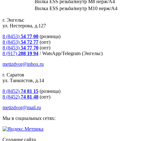
Вилка ESS резьба/внутр М8 нерж/А4
Вилка ESS резьба/внутр М10 нерж/А4
г. Энгельс
ул. Нестерова, д.127
8 (8453)
54 77 00
(розница)
8 (8453)
54 72 77
(опт)
8 (8453)
54 77 70
(опт)
8 (917)
208 19 94
/
WatsApp/Telegram (Энгельс)
metizdvor@inbox.ru
г. Саратов
ул. Танкистов, д.14
8 (8452)
74 81 15
(розница)
8 (8452)
74 81 48
(опт)
metizdvor@mail.ru
Мы в социальных сетях:
Создание сайта