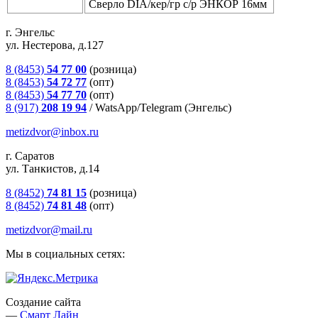
Сверло DIA/кер/гр с/р ЭНКОР 16мм
г. Энгельс
ул. Нестерова, д.127
8 (8453)
54 77 00
(розница)
8 (8453)
54 72 77
(опт)
8 (8453)
54 77 70
(опт)
8 (917)
208 19 94
/
WatsApp/Telegram (Энгельс)
metizdvor@inbox.ru
г. Саратов
ул. Танкистов, д.14
8 (8452)
74 81 15
(розница)
8 (8452)
74 81 48
(опт)
metizdvor@mail.ru
Мы в социальных сетях:
Создание сайта
—
Смарт Лайн