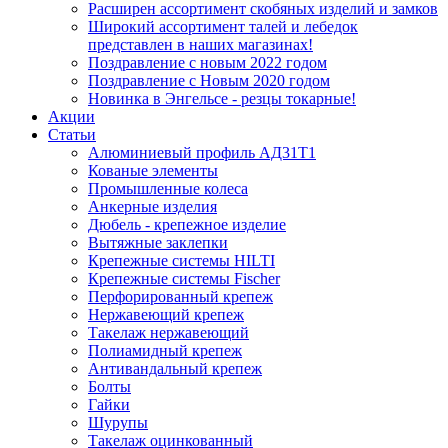
Расширен ассортимент скобяных изделий и замков
Широкий ассортимент талей и лебедок
представлен в наших магазинах!
Поздравление с новым 2022 годом
Поздравление с Новым 2020 годом
Новинка в Энгельсе - резцы токарные!
Акции
Статьи
Алюминиевый профиль АД31Т1
Кованые элементы
Промышленные колеса
Анкерные изделия
Дюбель - крепежное изделие
Вытяжные заклепки
Крепежные системы HILTI
Крепежные системы Fischer
Перфорированный крепеж
Нержавеющий крепеж
Такелаж нержавеющий
Полиамидный крепеж
Антивандальный крепеж
Болты
Гайки
Шурупы
Такелаж оцинкованный