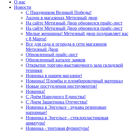
О нас
Новости
С Праздником Великой Победы!
Акции в магазинах Метизный двор
На сайте Метизный Двор обновился прайс-лист
На сайте Метизный Двор обновился прайс-лист
Милые женщины! Метизный двор поздравляет вас
с 8 Марта!
Все для сада и огорода в сети магазинов
Метизный Двор
Обновленный прайс-лист
Обновленный каталог замков
Открытие торгово-выставочного зала складской
техники
Новинка в нашем магазине!
Новинка! Пломбы и пломбировочный материал
Новые поступления инструментов!
Новинка!
С Днём Народного Единства!
С Днем Защитника Отечества!
Новинка в Энгельсе - рукава резиновые
напорные!
Новинка в Энгельсе - стеклопластиковая
арматура!
Новинка - тентовая фурнитура!