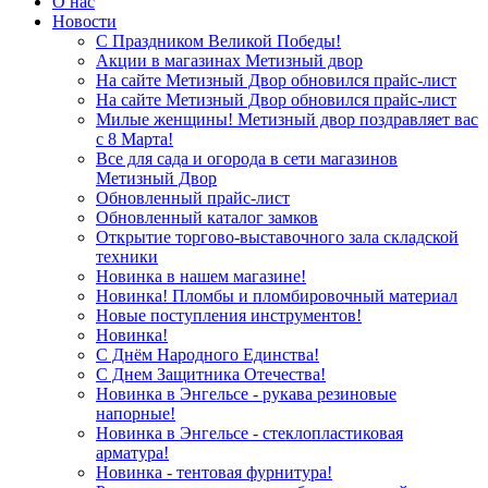
О нас
Новости
С Праздником Великой Победы!
Акции в магазинах Метизный двор
На сайте Метизный Двор обновился прайс-лист
На сайте Метизный Двор обновился прайс-лист
Милые женщины! Метизный двор поздравляет вас
с 8 Марта!
Все для сада и огорода в сети магазинов
Метизный Двор
Обновленный прайс-лист
Обновленный каталог замков
Открытие торгово-выставочного зала складской
техники
Новинка в нашем магазине!
Новинка! Пломбы и пломбировочный материал
Новые поступления инструментов!
Новинка!
С Днём Народного Единства!
С Днем Защитника Отечества!
Новинка в Энгельсе - рукава резиновые
напорные!
Новинка в Энгельсе - стеклопластиковая
арматура!
Новинка - тентовая фурнитура!