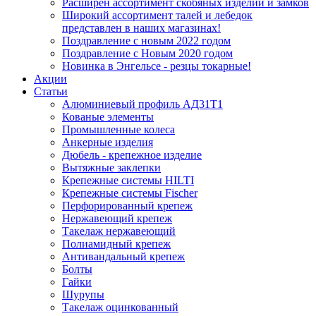
Расширен ассортимент скобяных изделий и замков
Широкий ассортимент талей и лебедок
представлен в наших магазинах!
Поздравление с новым 2022 годом
Поздравление с Новым 2020 годом
Новинка в Энгельсе - резцы токарные!
Акции
Статьи
Алюминиевый профиль АД31Т1
Кованые элементы
Промышленные колеса
Анкерные изделия
Дюбель - крепежное изделие
Вытяжные заклепки
Крепежные системы HILTI
Крепежные системы Fischer
Перфорированный крепеж
Нержавеющий крепеж
Такелаж нержавеющий
Полиамидный крепеж
Антивандальный крепеж
Болты
Гайки
Шурупы
Такелаж оцинкованный