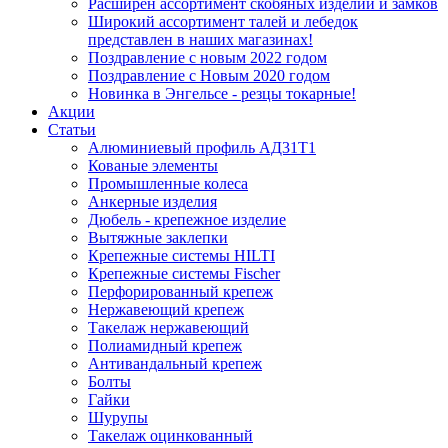
Расширен ассортимент скобяных изделий и замков
Широкий ассортимент талей и лебедок
представлен в наших магазинах!
Поздравление с новым 2022 годом
Поздравление с Новым 2020 годом
Новинка в Энгельсе - резцы токарные!
Акции
Статьи
Алюминиевый профиль АД31Т1
Кованые элементы
Промышленные колеса
Анкерные изделия
Дюбель - крепежное изделие
Вытяжные заклепки
Крепежные системы HILTI
Крепежные системы Fischer
Перфорированный крепеж
Нержавеющий крепеж
Такелаж нержавеющий
Полиамидный крепеж
Антивандальный крепеж
Болты
Гайки
Шурупы
Такелаж оцинкованный