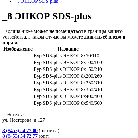
_8 ЭНКОР SDS-plus
_8 ЭНКОР SDS-plus
Таблица ниже
может не помещаться
в границы вашего
устройства, в таком случае вы можете
двигать её влево и
вправо
Изображение
Название
Бур SDS-рlus ЭНКОР 8х50/110
Бур SDS-рlus ЭНКОР 8х100/160
Бур SDS-рlus ЭНКОР 8х150/210
Бур SDS-рlus ЭНКОР 8х200/260
Бур SDS-рlus ЭНКОР 8х250/310
Бур SDS-рlus ЭНКОР 8х350/410
Бур SDS-рlus ЭНКОР 8х400/460
Бур SDS-рlus ЭНКОР 8х540/600
г. Энгельс
ул. Нестерова, д.127
8 (8453)
54 77 00
(розница)
8 (8453)
54 72 77
(опт)