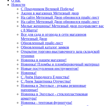
О нас
Новости
С Праздником Великой Победы!
Акции в магазинах Метизный двор
На сайте Метизный Двор обновился прайс-лист
На сайте Метизный Двор обновился прайс-лист
Милые женщины! Метизный двор поздравляет вас
с 8 Марта!
Все для сада и огорода в сети магазинов
Метизный Двор
Обновленный прайс-лист
Обновленный каталог замков
Открытие торгово-выставочного зала складской
техники
Новинка в нашем магазине!
Новинка! Пломбы и пломбировочный материал
Новые поступления инструментов!
Новинка!
С Днём Народного Единства!
С Днем Защитника Отечества!
Новинка в Энгельсе - рукава резиновые
напорные!
Новинка в Энгельсе - стеклопластиковая
арматура!
Новинка - тентовая фурнитура!