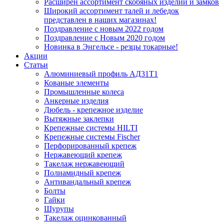
Расширен ассортимент скобяных изделий и замков
Широкий ассортимент талей и лебедок
представлен в наших магазинах!
Поздравление с новым 2022 годом
Поздравление с Новым 2020 годом
Новинка в Энгельсе - резцы токарные!
Акции
Статьи
Алюминиевый профиль АД31Т1
Кованые элементы
Промышленные колеса
Анкерные изделия
Дюбель - крепежное изделие
Вытяжные заклепки
Крепежные системы HILTI
Крепежные системы Fischer
Перфорированный крепеж
Нержавеющий крепеж
Такелаж нержавеющий
Полиамидный крепеж
Антивандальный крепеж
Болты
Гайки
Шурупы
Такелаж оцинкованный