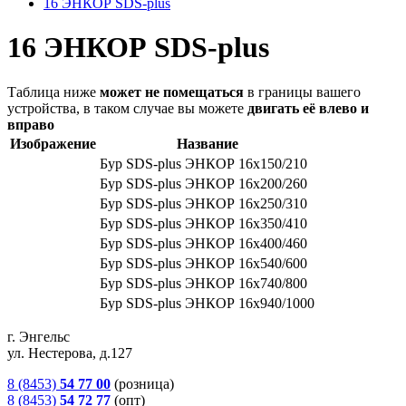
16 ЭНКОР SDS-plus
16 ЭНКОР SDS-plus
Таблица ниже
может не помещаться
в границы вашего
устройства, в таком случае вы можете
двигать её влево и
вправо
Изображение
Название
Бур SDS-рlus ЭНКОР 16х150/210
Бур SDS-рlus ЭНКОР 16х200/260
Бур SDS-рlus ЭНКОР 16х250/310
Бур SDS-рlus ЭНКОР 16х350/410
Бур SDS-рlus ЭНКОР 16х400/460
Бур SDS-рlus ЭНКОР 16х540/600
Бур SDS-рlus ЭНКОР 16х740/800
Бур SDS-рlus ЭНКОР 16х940/1000
г. Энгельс
ул. Нестерова, д.127
8 (8453)
54 77 00
(розница)
8 (8453)
54 72 77
(опт)