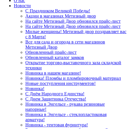
О нас
Новости
С Праздником Великой Победы!
Акции в магазинах Метизный двор
На сайте Метизный Двор обновился прайс-лист
На сайте Метизный Двор обновился прайс-лист
Милые женщины! Метизный двор поздравляет вас
с 8 Марта!
Все для сада и огорода в сети магазинов
Метизный Двор
Обновленный прайс-лист
Обновленный каталог замков
Открытие торгово-выставочного зала складской
техники
Новинка в нашем магазине!
Новинка! Пломбы и пломбировочный материал
Новые поступления инструментов!
Новинка!
С Днём Народного Единства!
С Днем Защитника Отечества!
Новинка в Энгельсе - рукава резиновые
напорные!
Новинка в Энгельсе - стеклопластиковая
арматура!
Новинка - тентовая фурнитура!