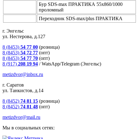
Бур SDS-max ПРАКТИКА 55х860/1000
проломный
Переходник SDS-max/рlus ПРАКТИКА
г. Энгельс
ул. Нестерова, д.127
8 (8453)
54 77 00
(розница)
8 (8453)
54 72 77
(опт)
8 (8453)
54 77 70
(опт)
8 (917)
208 19 94
/
WatsApp/Telegram (Энгельс)
metizdvor@inbox.ru
г. Саратов
ул. Танкистов, д.14
8 (8452)
74 81 15
(розница)
8 (8452)
74 81 48
(опт)
metizdvor@mail.ru
Мы в социальных сетях: