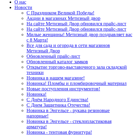
О нас
Новости
С Праздником Великой Победы!
Акции в магазинах Метизный двор
На сайте Метизный Двор обновился прайс-лист
На сайте Метизный Двор обновился прайс-лист
Милые женщины! Метизный двор поздравляет вас
с 8 Марта!
Все для сада и огорода в сети магазинов
Метизный Двор
Обновленный прайс-лист
Обновленный каталог замков
Открытие торгово-выставочного зала складской
техники
Новинка в нашем магазине!
Новинка! Пломбы и пломбировочный материал
Новые поступления инструментов!
Новинка!
С Днём Народного Единства!
С Днем Защитника Отечества!
Новинка в Энгельсе - рукава резиновые
напорные!
Новинка в Энгельсе - стеклопластиковая
арматура!
Новинка - тентовая фурнитура!