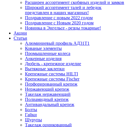
Расширен ассортимент скобяных изделий и замков
Широкий ассортимент талей и лебедок
представлен в наших магазинах!
Поздравление с новым 2022 годом
Поздравление с Новым 2020 годом
Новинка в Энгельсе - резцы токарные!
Акции
Статьи
Алюминиевый профиль АД31Т1
Кованые элементы
Промышленные колеса
Анкерные изделия
Дюбель - крепежное изделие
Вытяжные заклепки
Крепежные системы HILTI
Крепежные системы Fischer
Перфорированный крепеж
Нержавеющий крепеж
Такелаж нержавеющий
Полиамидный крепеж
Антивандальный крепеж
Болты
Гайки
Шурупы
Такелаж оцинкованный