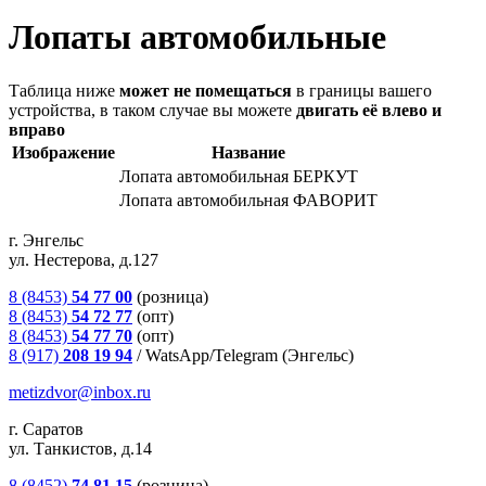
Лопаты автомобильные
Таблица ниже
может не помещаться
в границы вашего
устройства, в таком случае вы можете
двигать её влево и
вправо
Изображение
Название
Лопата автомобильная БЕРКУТ
Лопата автомобильная ФАВОРИТ
г. Энгельс
ул. Нестерова, д.127
8 (8453)
54 77 00
(розница)
8 (8453)
54 72 77
(опт)
8 (8453)
54 77 70
(опт)
8 (917)
208 19 94
/
WatsApp/Telegram (Энгельс)
metizdvor@inbox.ru
г. Саратов
ул. Танкистов, д.14
8 (8452)
74 81 15
(розница)