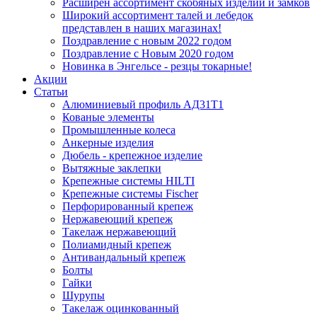
Расширен ассортимент скобяных изделий и замков
Широкий ассортимент талей и лебедок
представлен в наших магазинах!
Поздравление с новым 2022 годом
Поздравление с Новым 2020 годом
Новинка в Энгельсе - резцы токарные!
Акции
Статьи
Алюминиевый профиль АД31Т1
Кованые элементы
Промышленные колеса
Анкерные изделия
Дюбель - крепежное изделие
Вытяжные заклепки
Крепежные системы HILTI
Крепежные системы Fischer
Перфорированный крепеж
Нержавеющий крепеж
Такелаж нержавеющий
Полиамидный крепеж
Антивандальный крепеж
Болты
Гайки
Шурупы
Такелаж оцинкованный