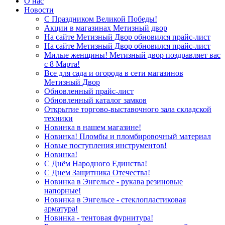
О нас
Новости
С Праздником Великой Победы!
Акции в магазинах Метизный двор
На сайте Метизный Двор обновился прайс-лист
На сайте Метизный Двор обновился прайс-лист
Милые женщины! Метизный двор поздравляет вас
с 8 Марта!
Все для сада и огорода в сети магазинов
Метизный Двор
Обновленный прайс-лист
Обновленный каталог замков
Открытие торгово-выставочного зала складской
техники
Новинка в нашем магазине!
Новинка! Пломбы и пломбировочный материал
Новые поступления инструментов!
Новинка!
С Днём Народного Единства!
С Днем Защитника Отечества!
Новинка в Энгельсе - рукава резиновые
напорные!
Новинка в Энгельсе - стеклопластиковая
арматура!
Новинка - тентовая фурнитура!