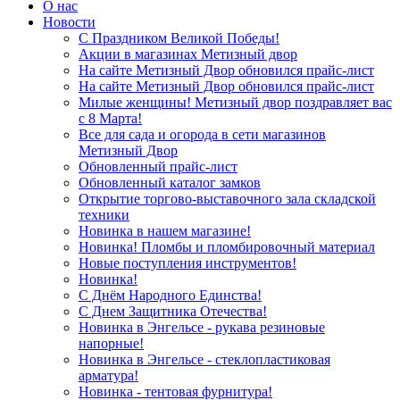
О нас
Новости
С Праздником Великой Победы!
Акции в магазинах Метизный двор
На сайте Метизный Двор обновился прайс-лист
На сайте Метизный Двор обновился прайс-лист
Милые женщины! Метизный двор поздравляет вас
с 8 Марта!
Все для сада и огорода в сети магазинов
Метизный Двор
Обновленный прайс-лист
Обновленный каталог замков
Открытие торгово-выставочного зала складской
техники
Новинка в нашем магазине!
Новинка! Пломбы и пломбировочный материал
Новые поступления инструментов!
Новинка!
С Днём Народного Единства!
С Днем Защитника Отечества!
Новинка в Энгельсе - рукава резиновые
напорные!
Новинка в Энгельсе - стеклопластиковая
арматура!
Новинка - тентовая фурнитура!