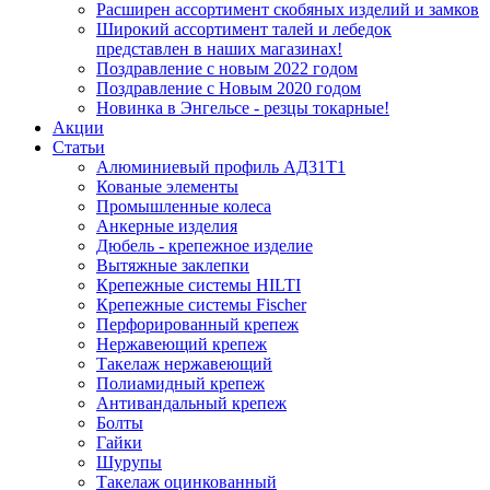
Расширен ассортимент скобяных изделий и замков
Широкий ассортимент талей и лебедок
представлен в наших магазинах!
Поздравление с новым 2022 годом
Поздравление с Новым 2020 годом
Новинка в Энгельсе - резцы токарные!
Акции
Статьи
Алюминиевый профиль АД31Т1
Кованые элементы
Промышленные колеса
Анкерные изделия
Дюбель - крепежное изделие
Вытяжные заклепки
Крепежные системы HILTI
Крепежные системы Fischer
Перфорированный крепеж
Нержавеющий крепеж
Такелаж нержавеющий
Полиамидный крепеж
Антивандальный крепеж
Болты
Гайки
Шурупы
Такелаж оцинкованный