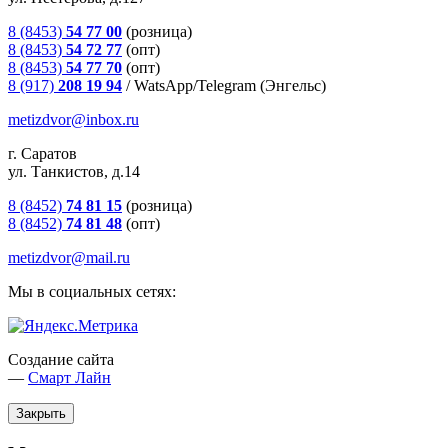
8 (8453)
54 77 00
(розница)
8 (8453)
54 72 77
(опт)
8 (8453)
54 77 70
(опт)
8 (917)
208 19 94
/
WatsApp/Telegram (Энгельс)
metizdvor@inbox.ru
г. Саратов
ул. Танкистов, д.14
8 (8452)
74 81 15
(розница)
8 (8452)
74 81 48
(опт)
metizdvor@mail.ru
Мы в социальных сетях:
Создание сайта
—
Смарт Лайн
Закрыть