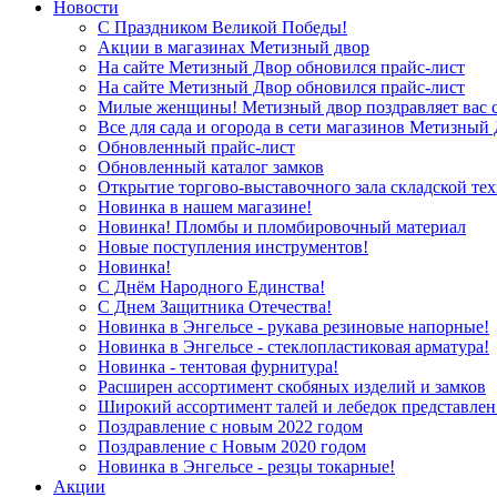
Новости
С Праздником Великой Победы!
Акции в магазинах Метизный двор
На сайте Метизный Двор обновился прайс-лист
На сайте Метизный Двор обновился прайс-лист
Милые женщины! Метизный двор поздравляет вас с
Все для сада и огорода в сети магазинов Метизный
Обновленный прайс-лист
Обновленный каталог замков
Открытие торгово-выставочного зала складской те
Новинка в нашем магазине!
Новинка! Пломбы и пломбировочный материал
Новые поступления инструментов!
Новинка!
С Днём Народного Единства!
С Днем Защитника Отечества!
Новинка в Энгельсе - рукава резиновые напорные!
Новинка в Энгельсе - стеклопластиковая арматура!
Новинка - тентовая фурнитура!
Расширен ассортимент скобяных изделий и замков
Широкий ассортимент талей и лебедок представлен
Поздравление с новым 2022 годом
Поздравление с Новым 2020 годом
Новинка в Энгельсе - резцы токарные!
Акции