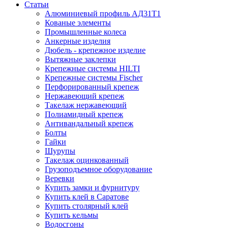
Статьи
Алюминиевый профиль АД31Т1
Кованые элементы
Промышленные колеса
Анкерные изделия
Дюбель - крепежное изделие
Вытяжные заклепки
Крепежные системы HILTI
Крепежные системы Fischer
Перфорированный крепеж
Нержавеющий крепеж
Такелаж нержавеющий
Полиамидный крепеж
Антивандальный крепеж
Болты
Гайки
Шурупы
Такелаж оцинкованный
Грузоподъемное оборудование
Веревки
Купить замки и фурнитуру
Купить клей в Саратове
Купить столярный клей
Купить кельмы
Водосгоны