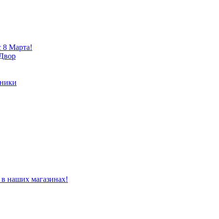
 8 Марта!
 Двор
хники
 в наших магазинах!