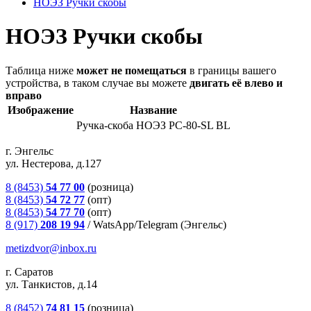
НОЭЗ Ручки скобы
НОЭЗ Ручки скобы
Таблица ниже
может не помещаться
в границы вашего
устройства, в таком случае вы можете
двигать её влево и
вправо
Изображение
Название
Ручка-скоба НОЭЗ РС-80-SL BL
г. Энгельс
ул. Нестерова, д.127
8 (8453)
54 77 00
(розница)
8 (8453)
54 72 77
(опт)
8 (8453)
54 77 70
(опт)
8 (917)
208 19 94
/
WatsApp/Telegram (Энгельс)
metizdvor@inbox.ru
г. Саратов
ул. Танкистов, д.14
8 (8452)
74 81 15
(розница)