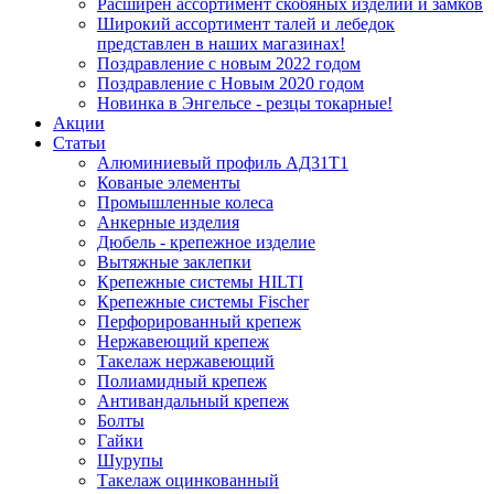
Расширен ассортимент скобяных изделий и замков
Широкий ассортимент талей и лебедок
представлен в наших магазинах!
Поздравление с новым 2022 годом
Поздравление с Новым 2020 годом
Новинка в Энгельсе - резцы токарные!
Акции
Статьи
Алюминиевый профиль АД31Т1
Кованые элементы
Промышленные колеса
Анкерные изделия
Дюбель - крепежное изделие
Вытяжные заклепки
Крепежные системы HILTI
Крепежные системы Fischer
Перфорированный крепеж
Нержавеющий крепеж
Такелаж нержавеющий
Полиамидный крепеж
Антивандальный крепеж
Болты
Гайки
Шурупы
Такелаж оцинкованный