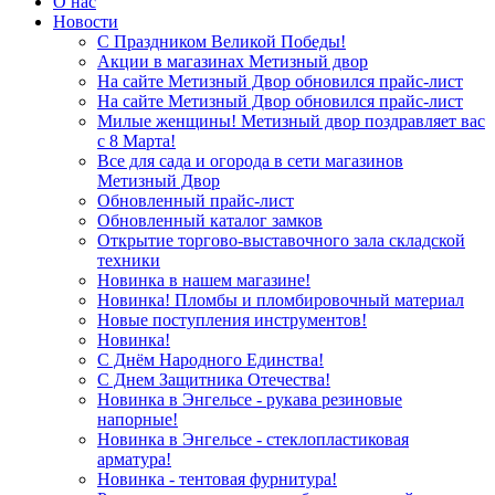
О нас
Новости
С Праздником Великой Победы!
Акции в магазинах Метизный двор
На сайте Метизный Двор обновился прайс-лист
На сайте Метизный Двор обновился прайс-лист
Милые женщины! Метизный двор поздравляет вас
с 8 Марта!
Все для сада и огорода в сети магазинов
Метизный Двор
Обновленный прайс-лист
Обновленный каталог замков
Открытие торгово-выставочного зала складской
техники
Новинка в нашем магазине!
Новинка! Пломбы и пломбировочный материал
Новые поступления инструментов!
Новинка!
С Днём Народного Единства!
С Днем Защитника Отечества!
Новинка в Энгельсе - рукава резиновые
напорные!
Новинка в Энгельсе - стеклопластиковая
арматура!
Новинка - тентовая фурнитура!