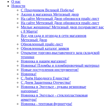
О нас
Новости
С Праздником Великой Победы!
Акции в магазинах Метизный двор
На сайте Метизный Двор обновился прайс-лист
На сайте Метизный Двор обновился прайс-лист
Милые женщины! Метизный двор поздравляет вас
с 8 Марта!
Все для сада и огорода в сети магазинов
Метизный Двор
Обновленный прайс-лист
Обновленный каталог замков
Открытие торгово-выставочного зала складской
техники
Новинка в нашем магазине!
Новинка! Пломбы и пломбировочный материал
Новые поступления инструментов!
Новинка!
С Днём Народного Единства!
С Днем Защитника Отечества!
Новинка в Энгельсе - рукава резиновые
напорные!
Новинка в Энгельсе - стеклопластиковая
арматура!
Новинка - тентовая фурнитура!