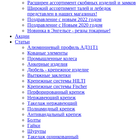
Расширен ассортимент скобяных изделий и замков
Широкий ассортимент талей и лебедок
представлен в наших магазинах!
Поздравление с новым 2022 годом
Поздравление с Новым 2020 годом
Новинка в Энгельсе - резцы токарные!
Акции
Статьи
Алюминиевый профиль АД31Т1
Кованые элементы
Промышленные колеса
Анкерные изделия
Дюбель - крепежное изделие
Вытяжные заклепки
Крепежные системы HILTI
Крепежные системы Fischer
Перфорированный крепеж
Нержавеющий крепеж
Такелаж нержавеющий
Полиамидный крепеж
Антивандальный крепеж
Болты
Гайки
Шурупы
Такелаж оцинкованный