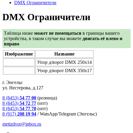
DMX Ограничители
DMX Ограничители
Таблица ниже
может не помещаться
в границы вашего
устройства, в таком случае вы можете
двигать её влево и
вправо
Изображение
Название
Упор д/ворот DMX 250х14
Упор д/ворот DMX 350х17
г. Энгельс
ул. Нестерова, д.127
8 (8453)
54 77 00
(розница)
8 (8453)
54 72 77
(опт)
8 (8453)
54 77 70
(опт)
8 (917)
208 19 94
/
WatsApp/Telegram (Энгельс)
metizdvor@inbox.ru