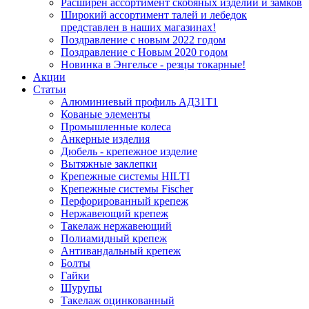
Расширен ассортимент скобяных изделий и замков
Широкий ассортимент талей и лебедок
представлен в наших магазинах!
Поздравление с новым 2022 годом
Поздравление с Новым 2020 годом
Новинка в Энгельсе - резцы токарные!
Акции
Статьи
Алюминиевый профиль АД31Т1
Кованые элементы
Промышленные колеса
Анкерные изделия
Дюбель - крепежное изделие
Вытяжные заклепки
Крепежные системы HILTI
Крепежные системы Fischer
Перфорированный крепеж
Нержавеющий крепеж
Такелаж нержавеющий
Полиамидный крепеж
Антивандальный крепеж
Болты
Гайки
Шурупы
Такелаж оцинкованный