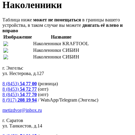
Наколенники
Таблица ниже
может не помещаться
в границы вашего
устройства, в таком случае вы можете
двигать её влево и
вправо
Изображение
Название
Наколенники KRAFTOOL
Наколенники СИБИН
Наколенники СИБИН
г. Энгельс
ул. Нестерова, д.127
8 (8453)
54 77 00
(розница)
8 (8453)
54 72 77
(опт)
8 (8453)
54 77 70
(опт)
8 (917)
208 19 94
/
WatsApp/Telegram (Энгельс)
metizdvor@inbox.ru
г. Саратов
ул. Танкистов, д.14