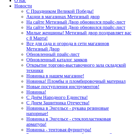
О нас
Новости
С Праздником Великой Победы!
Акции в магазинах Метизный двор
На сайте Метизный Двор обновился прайс-лист
На сайте Метизный Двор обновился прайс-лист
Милые женщины! Метизный двор поздравляет вас
с 8 Марта!
Все для сада и огорода в сети магазинов
Метизный Двор
Обновленный прайс-лист
Обновленный каталог замков
Открытие торгово-выставочного зала складской
техники
Новинка в нашем магазине!
Новинка! Пломбы и пломбировочный материал
Новые поступления инструментов!
Новинка!
С Днём Народного Единства!
С Днем Защитника Отечества!
Новинка в Энгельсе - рукава резиновые
напорные!
Новинка в Энгельсе - стеклопластиковая
арматура!
Новинка - тентовая фурнитура!