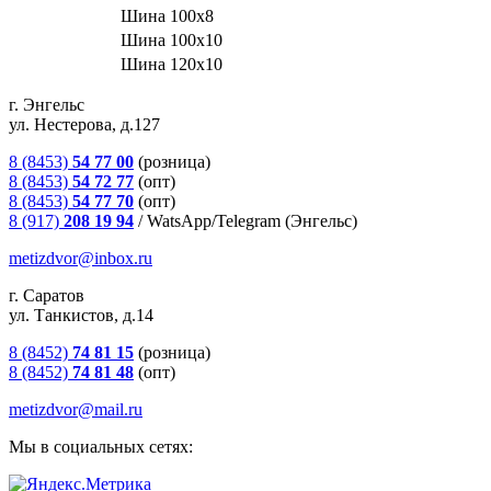
Шина 100х8
Шина 100х10
Шина 120х10
г. Энгельс
ул. Нестерова, д.127
8 (8453)
54 77 00
(розница)
8 (8453)
54 72 77
(опт)
8 (8453)
54 77 70
(опт)
8 (917)
208 19 94
/
WatsApp/Telegram (Энгельс)
metizdvor@inbox.ru
г. Саратов
ул. Танкистов, д.14
8 (8452)
74 81 15
(розница)
8 (8452)
74 81 48
(опт)
metizdvor@mail.ru
Мы в социальных сетях: