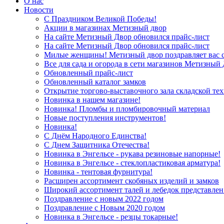
О нас
Новости
С Праздником Великой Победы!
Акции в магазинах Метизный двор
На сайте Метизный Двор обновился прайс-лист
На сайте Метизный Двор обновился прайс-лист
Милые женщины! Метизный двор поздравляет вас с
Все для сада и огорода в сети магазинов Метизный
Обновленный прайс-лист
Обновленный каталог замков
Открытие торгово-выставочного зала складской те
Новинка в нашем магазине!
Новинка! Пломбы и пломбировочный материал
Новые поступления инструментов!
Новинка!
С Днём Народного Единства!
С Днем Защитника Отечества!
Новинка в Энгельсе - рукава резиновые напорные!
Новинка в Энгельсе - стеклопластиковая арматура!
Новинка - тентовая фурнитура!
Расширен ассортимент скобяных изделий и замков
Широкий ассортимент талей и лебедок представлен
Поздравление с новым 2022 годом
Поздравление с Новым 2020 годом
Новинка в Энгельсе - резцы токарные!