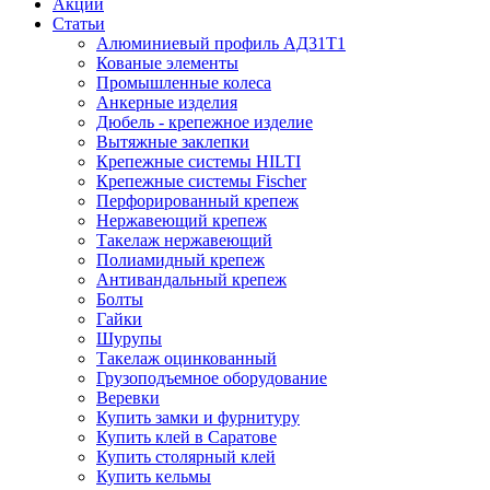
Акции
Статьи
Алюминиевый профиль АД31Т1
Кованые элементы
Промышленные колеса
Анкерные изделия
Дюбель - крепежное изделие
Вытяжные заклепки
Крепежные системы HILTI
Крепежные системы Fischer
Перфорированный крепеж
Нержавеющий крепеж
Такелаж нержавеющий
Полиамидный крепеж
Антивандальный крепеж
Болты
Гайки
Шурупы
Такелаж оцинкованный
Грузоподъемное оборудование
Веревки
Купить замки и фурнитуру
Купить клей в Саратове
Купить столярный клей
Купить кельмы