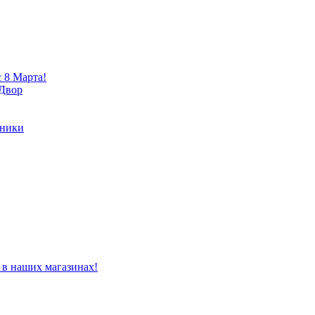
 8 Марта!
 Двор
хники
 в наших магазинах!