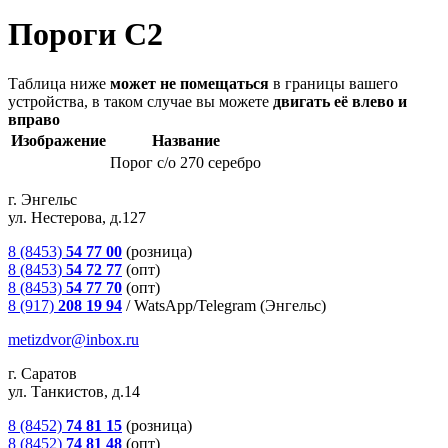
Пороги С2
Таблица ниже
может не помещаться
в границы вашего
устройства, в таком случае вы можете
двигать её влево и
вправо
Изображение
Название
Порог с/о 270 серебро
г. Энгельс
ул. Нестерова, д.127
8 (8453)
54 77 00
(розница)
8 (8453)
54 72 77
(опт)
8 (8453)
54 77 70
(опт)
8 (917)
208 19 94
/
WatsApp/Telegram (Энгельс)
metizdvor@inbox.ru
г. Саратов
ул. Танкистов, д.14
8 (8452)
74 81 15
(розница)
8 (8452)
74 81 48
(опт)