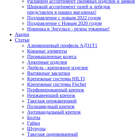
Расширен ассортимент скобяных изделий и замков
Широкий ассортимент талей и лебедок
представлен в наших магазинах!
Поздравление с новым 2022 годом
Поздравление с Новым 2020 годом
Новинка в Энгельсе - резцы токарные!
Акции
Статьи
Алюминиевый профиль АД31Т1
Кованые элементы
Промышленные колеса
Анкерные изделия
Дюбель - крепежное изделие
Вытяжные заклепки
Крепежные системы HILTI
Крепежные системы Fischer
Перфорированный крепеж
Нержавеющий крепеж
Такелаж нержавеющий
Полиамидный крепеж
Антивандальный крепеж
Болты
Гайки
Шурупы
Такелаж оцинкованный