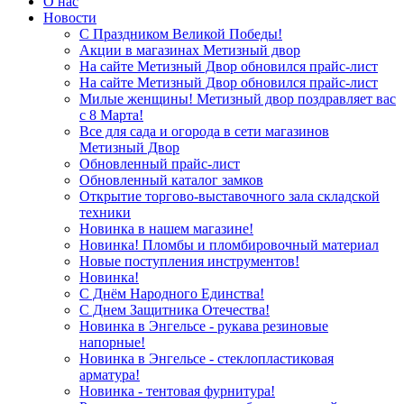
О нас
Новости
С Праздником Великой Победы!
Акции в магазинах Метизный двор
На сайте Метизный Двор обновился прайс-лист
На сайте Метизный Двор обновился прайс-лист
Милые женщины! Метизный двор поздравляет вас
с 8 Марта!
Все для сада и огорода в сети магазинов
Метизный Двор
Обновленный прайс-лист
Обновленный каталог замков
Открытие торгово-выставочного зала складской
техники
Новинка в нашем магазине!
Новинка! Пломбы и пломбировочный материал
Новые поступления инструментов!
Новинка!
С Днём Народного Единства!
С Днем Защитника Отечества!
Новинка в Энгельсе - рукава резиновые
напорные!
Новинка в Энгельсе - стеклопластиковая
арматура!
Новинка - тентовая фурнитура!