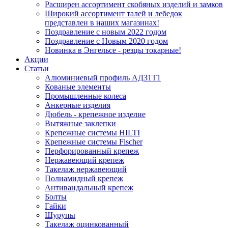
Расширен ассортимент скобяных изделий и замков
Широкий ассортимент талей и лебедок
представлен в наших магазинах!
Поздравление с новым 2022 годом
Поздравление с Новым 2020 годом
Новинка в Энгельсе - резцы токарные!
Акции
Статьи
Алюминиевый профиль АД31Т1
Кованые элементы
Промышленные колеса
Анкерные изделия
Дюбель - крепежное изделие
Вытяжные заклепки
Крепежные системы HILTI
Крепежные системы Fischer
Перфорированный крепеж
Нержавеющий крепеж
Такелаж нержавеющий
Полиамидный крепеж
Антивандальный крепеж
Болты
Гайки
Шурупы
Такелаж оцинкованный