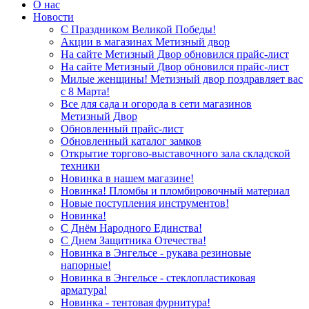
О нас
Новости
С Праздником Великой Победы!
Акции в магазинах Метизный двор
На сайте Метизный Двор обновился прайс-лист
На сайте Метизный Двор обновился прайс-лист
Милые женщины! Метизный двор поздравляет вас
с 8 Марта!
Все для сада и огорода в сети магазинов
Метизный Двор
Обновленный прайс-лист
Обновленный каталог замков
Открытие торгово-выставочного зала складской
техники
Новинка в нашем магазине!
Новинка! Пломбы и пломбировочный материал
Новые поступления инструментов!
Новинка!
С Днём Народного Единства!
С Днем Защитника Отечества!
Новинка в Энгельсе - рукава резиновые
напорные!
Новинка в Энгельсе - стеклопластиковая
арматура!
Новинка - тентовая фурнитура!