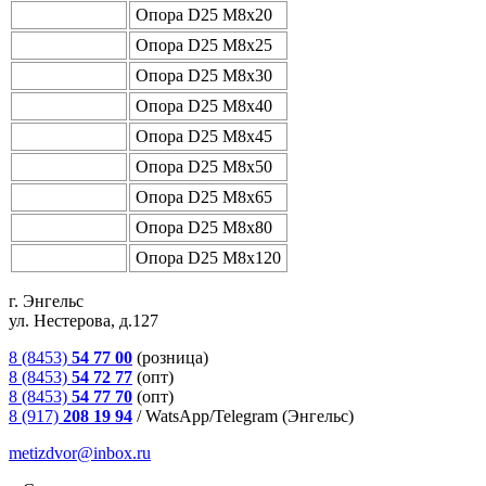
Опора D25 М8х20
Опора D25 М8х25
Опора D25 М8х30
Опора D25 М8х40
Опора D25 М8х45
Опора D25 М8х50
Опора D25 М8х65
Опора D25 М8х80
Опора D25 М8х120
г. Энгельс
ул. Нестерова, д.127
8 (8453)
54 77 00
(розница)
8 (8453)
54 72 77
(опт)
8 (8453)
54 77 70
(опт)
8 (917)
208 19 94
/
WatsApp/Telegram (Энгельс)
metizdvor@inbox.ru