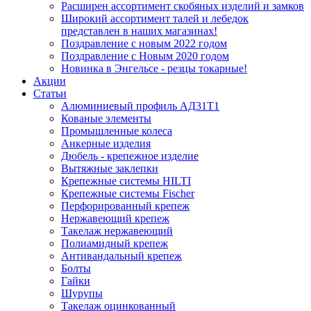
Расширен ассортимент скобяных изделий и замков
Широкий ассортимент талей и лебедок
представлен в наших магазинах!
Поздравление с новым 2022 годом
Поздравление с Новым 2020 годом
Новинка в Энгельсе - резцы токарные!
Акции
Статьи
Алюминиевый профиль АД31Т1
Кованые элементы
Промышленные колеса
Анкерные изделия
Дюбель - крепежное изделие
Вытяжные заклепки
Крепежные системы HILTI
Крепежные системы Fischer
Перфорированный крепеж
Нержавеющий крепеж
Такелаж нержавеющий
Полиамидный крепеж
Антивандальный крепеж
Болты
Гайки
Шурупы
Такелаж оцинкованный