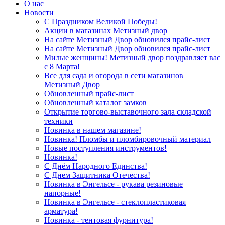
О нас
Новости
С Праздником Великой Победы!
Акции в магазинах Метизный двор
На сайте Метизный Двор обновился прайс-лист
На сайте Метизный Двор обновился прайс-лист
Милые женщины! Метизный двор поздравляет вас
с 8 Марта!
Все для сада и огорода в сети магазинов
Метизный Двор
Обновленный прайс-лист
Обновленный каталог замков
Открытие торгово-выставочного зала складской
техники
Новинка в нашем магазине!
Новинка! Пломбы и пломбировочный материал
Новые поступления инструментов!
Новинка!
С Днём Народного Единства!
С Днем Защитника Отечества!
Новинка в Энгельсе - рукава резиновые
напорные!
Новинка в Энгельсе - стеклопластиковая
арматура!
Новинка - тентовая фурнитура!