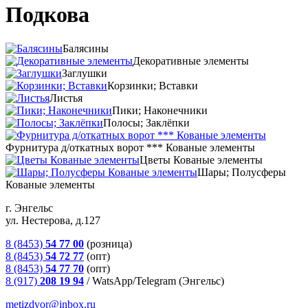
Подкова
Балясины
Декоративные элементы
Заглушки
Корзинки; Вставки
Листья
Пики; Наконечники
Полосы; Заклёпки
Фурнитура д/откатных ворот *** Кованые элементы
Цветы Кованые элементы
Шары; Полусферы
Кованые элементы
г. Энгельс
ул. Нестерова, д.127
8 (8453)
54 77 00
(розница)
8 (8453)
54 72 77
(опт)
8 (8453)
54 77 70
(опт)
8 (917)
208 19 94
/
WatsApp/Telegram (Энгельс)
metizdvor@inbox.ru