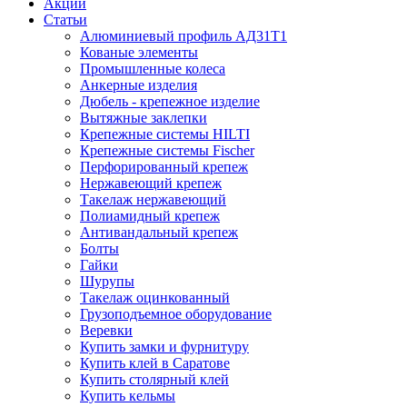
Акции
Статьи
Алюминиевый профиль АД31Т1
Кованые элементы
Промышленные колеса
Анкерные изделия
Дюбель - крепежное изделие
Вытяжные заклепки
Крепежные системы HILTI
Крепежные системы Fischer
Перфорированный крепеж
Нержавеющий крепеж
Такелаж нержавеющий
Полиамидный крепеж
Антивандальный крепеж
Болты
Гайки
Шурупы
Такелаж оцинкованный
Грузоподъемное оборудование
Веревки
Купить замки и фурнитуру
Купить клей в Саратове
Купить столярный клей
Купить кельмы