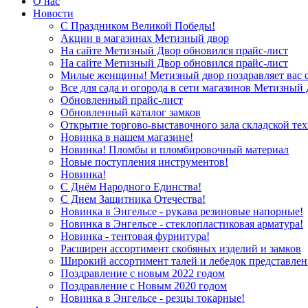
О нас
Новости
С Праздником Великой Победы!
Акции в магазинах Метизный двор
На сайте Метизный Двор обновился прайс-лист
На сайте Метизный Двор обновился прайс-лист
Милые женщины! Метизный двор поздравляет вас с
Все для сада и огорода в сети магазинов Метизный
Обновленный прайс-лист
Обновленный каталог замков
Открытие торгово-выставочного зала складской те
Новинка в нашем магазине!
Новинка! Пломбы и пломбировочный материал
Новые поступления инструментов!
Новинка!
С Днём Народного Единства!
С Днем Защитника Отечества!
Новинка в Энгельсе - рукава резиновые напорные!
Новинка в Энгельсе - стеклопластиковая арматура!
Новинка - тентовая фурнитура!
Расширен ассортимент скобяных изделий и замков
Широкий ассортимент талей и лебедок представлен
Поздравление с новым 2022 годом
Поздравление с Новым 2020 годом
Новинка в Энгельсе - резцы токарные!