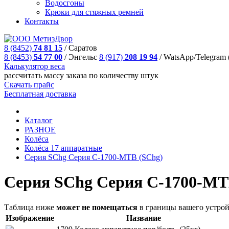
Водосгоны
Крюки для стяжных ремней
Контакты
8 (8452)
74 81 15
/
Саратов
8 (8453)
54 77 00
/
Энгельс
8 (917)
208 19 94
/
WatsApp/Telegram 
Калькулятор веса
рассчитать массу заказа по количеству штук
Скачать прайс
Бесплатная доставка
Каталог
РАЗНОЕ
Колёса
Колёса 17 аппаратные
Сеpия SChg Серия C-1700-MTB (SChg)
Сеpия SChg Серия C-1700-MT
Таблица ниже
может не помещаться
в границы вашего устрой
Изображение
Название