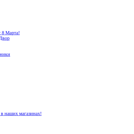
 8 Марта!
 Двор
хники
 в наших магазинах!