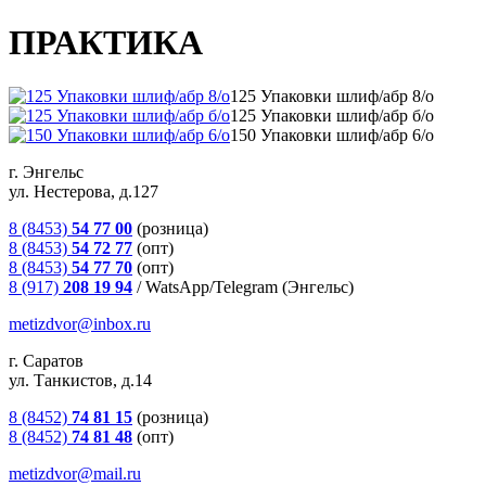
ПРАКТИКА
125 Упаковки шлиф/абр 8/о
125 Упаковки шлиф/абр б/о
150 Упаковки шлиф/абр 6/о
г. Энгельс
ул. Нестерова, д.127
8 (8453)
54 77 00
(розница)
8 (8453)
54 72 77
(опт)
8 (8453)
54 77 70
(опт)
8 (917)
208 19 94
/
WatsApp/Telegram (Энгельс)
metizdvor@inbox.ru
г. Саратов
ул. Танкистов, д.14
8 (8452)
74 81 15
(розница)
8 (8452)
74 81 48
(опт)
metizdvor@mail.ru