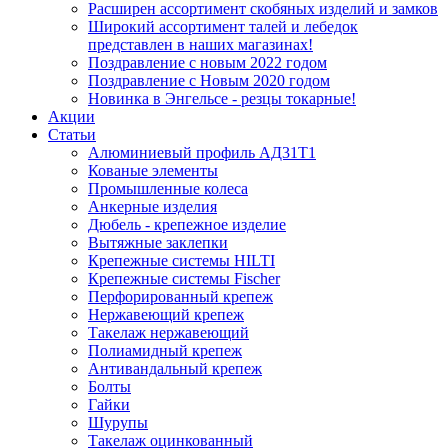
Расширен ассортимент скобяных изделий и замков
Широкий ассортимент талей и лебедок
представлен в наших магазинах!
Поздравление с новым 2022 годом
Поздравление с Новым 2020 годом
Новинка в Энгельсе - резцы токарные!
Акции
Статьи
Алюминиевый профиль АД31Т1
Кованые элементы
Промышленные колеса
Анкерные изделия
Дюбель - крепежное изделие
Вытяжные заклепки
Крепежные системы HILTI
Крепежные системы Fischer
Перфорированный крепеж
Нержавеющий крепеж
Такелаж нержавеющий
Полиамидный крепеж
Антивандальный крепеж
Болты
Гайки
Шурупы
Такелаж оцинкованный