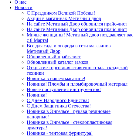
О нас
Новости
С Праздником Великой Победы!
Акции в магазинах Метизный двор
На сайте Метизный Двор обновился прайс-лист
На сайте Метизный Двор обновился прайс-лист
Милые женщины! Метизный двор поздравляет вас
с 8 Марта!
Все для сада и огорода в сети магазинов
Метизный Двор
Обновленный прайс-лист
Обновленный каталог замков
Открытие торгово-выставочного зала складской
техники
Новинка в нашем магазине!
Новинка! Пломбы и пломбировочный материал
Новые поступления инструментов!
Новинка!
С Днём Народного Единства!
С Днем Защитника Отечества!
Новинка в Энгельсе - рукава резиновые
напорные!
Новинка в Энгельсе - стеклопластиковая
арматура!
Новинка - тентовая фурнитура!