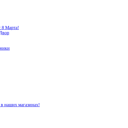
 8 Марта!
 Двор
хники
 в наших магазинах!