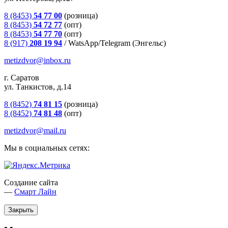
8 (8453)
54 77 00
(розница)
8 (8453)
54 72 77
(опт)
8 (8453)
54 77 70
(опт)
8 (917)
208 19 94
/
WatsApp/Telegram (Энгельс)
metizdvor@inbox.ru
г. Саратов
ул. Танкистов, д.14
8 (8452)
74 81 15
(розница)
8 (8452)
74 81 48
(опт)
metizdvor@mail.ru
Мы в социальных сетях:
Создание сайта
—
Смарт Лайн
Закрыть