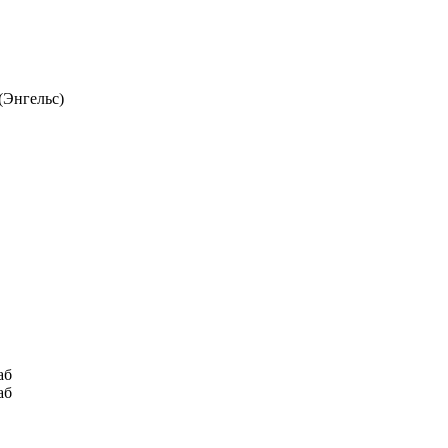
(Энгельс)
аб
аб