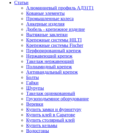
Статьи
Алюминиевый профиль АД31Т1
Кованые элементы
Промышленные колеса
Анкерные изделия
Дюбель - крепежное изделие
Вытяжные заклепки
Крепежные системы HILTI
Крепежные системы Fischer
Перфорированный крепеж
Нержавеющий крепеж
Такелаж нержавеющий
Полиамидный крепеж
Антивандальный крепеж
Болты
Гайки
Шурупы
Такелаж оцинкованный
Грузоподъемное оборудование
Веревки
Купить замки и фурнитуру
Купить клей в Саратове
Купить столярный клей
Купить кельмы
Водосгоны