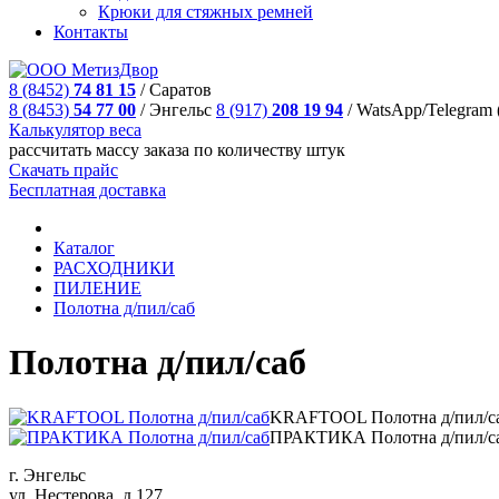
Крюки для стяжных ремней
Контакты
8 (8452)
74 81 15
/
Саратов
8 (8453)
54 77 00
/
Энгельс
8 (917)
208 19 94
/
WatsApp/Telegram 
Калькулятор веса
рассчитать массу заказа по количеству штук
Скачать прайс
Бесплатная доставка
Каталог
РАСХОДНИКИ
ПИЛЕНИЕ
Полотна д/пил/саб
Полотна д/пил/саб
KRAFTOOL Полотна д/пил/с
ПРАКТИКА Полотна д/пил/с
г. Энгельс
ул. Нестерова, д.127