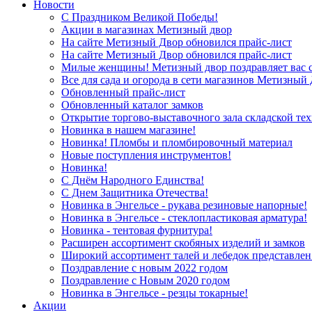
Новости
С Праздником Великой Победы!
Акции в магазинах Метизный двор
На сайте Метизный Двор обновился прайс-лист
На сайте Метизный Двор обновился прайс-лист
Милые женщины! Метизный двор поздравляет вас с
Все для сада и огорода в сети магазинов Метизный
Обновленный прайс-лист
Обновленный каталог замков
Открытие торгово-выставочного зала складской те
Новинка в нашем магазине!
Новинка! Пломбы и пломбировочный материал
Новые поступления инструментов!
Новинка!
С Днём Народного Единства!
С Днем Защитника Отечества!
Новинка в Энгельсе - рукава резиновые напорные!
Новинка в Энгельсе - стеклопластиковая арматура!
Новинка - тентовая фурнитура!
Расширен ассортимент скобяных изделий и замков
Широкий ассортимент талей и лебедок представлен
Поздравление с новым 2022 годом
Поздравление с Новым 2020 годом
Новинка в Энгельсе - резцы токарные!
Акции