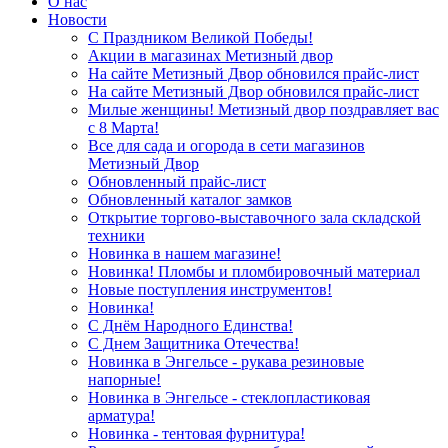
О нас
Новости
С Праздником Великой Победы!
Акции в магазинах Метизный двор
На сайте Метизный Двор обновился прайс-лист
На сайте Метизный Двор обновился прайс-лист
Милые женщины! Метизный двор поздравляет вас
с 8 Марта!
Все для сада и огорода в сети магазинов
Метизный Двор
Обновленный прайс-лист
Обновленный каталог замков
Открытие торгово-выставочного зала складской
техники
Новинка в нашем магазине!
Новинка! Пломбы и пломбировочный материал
Новые поступления инструментов!
Новинка!
С Днём Народного Единства!
С Днем Защитника Отечества!
Новинка в Энгельсе - рукава резиновые
напорные!
Новинка в Энгельсе - стеклопластиковая
арматура!
Новинка - тентовая фурнитура!