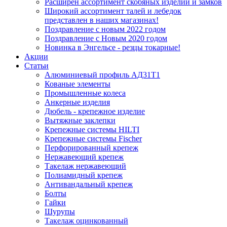
Расширен ассортимент скобяных изделий и замков
Широкий ассортимент талей и лебедок
представлен в наших магазинах!
Поздравление с новым 2022 годом
Поздравление с Новым 2020 годом
Новинка в Энгельсе - резцы токарные!
Акции
Статьи
Алюминиевый профиль АД31Т1
Кованые элементы
Промышленные колеса
Анкерные изделия
Дюбель - крепежное изделие
Вытяжные заклепки
Крепежные системы HILTI
Крепежные системы Fischer
Перфорированный крепеж
Нержавеющий крепеж
Такелаж нержавеющий
Полиамидный крепеж
Антивандальный крепеж
Болты
Гайки
Шурупы
Такелаж оцинкованный