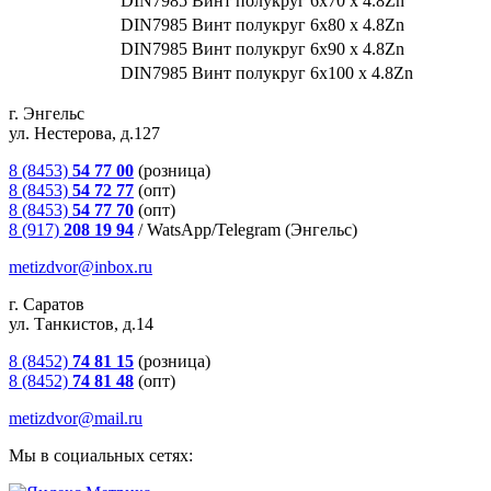
DIN7985 Винт полукруг 6х70 х 4.8Zn
DIN7985 Винт полукруг 6х80 х 4.8Zn
DIN7985 Винт полукруг 6х90 х 4.8Zn
DIN7985 Винт полукруг 6х100 х 4.8Zn
г. Энгельс
ул. Нестерова, д.127
8 (8453)
54 77 00
(розница)
8 (8453)
54 72 77
(опт)
8 (8453)
54 77 70
(опт)
8 (917)
208 19 94
/
WatsApp/Telegram (Энгельс)
metizdvor@inbox.ru
г. Саратов
ул. Танкистов, д.14
8 (8452)
74 81 15
(розница)
8 (8452)
74 81 48
(опт)
metizdvor@mail.ru
Мы в социальных сетях: