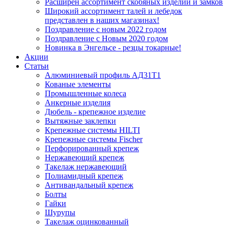
Расширен ассортимент скобяных изделий и замков
Широкий ассортимент талей и лебедок
представлен в наших магазинах!
Поздравление с новым 2022 годом
Поздравление с Новым 2020 годом
Новинка в Энгельсе - резцы токарные!
Акции
Статьи
Алюминиевый профиль АД31Т1
Кованые элементы
Промышленные колеса
Анкерные изделия
Дюбель - крепежное изделие
Вытяжные заклепки
Крепежные системы HILTI
Крепежные системы Fischer
Перфорированный крепеж
Нержавеющий крепеж
Такелаж нержавеющий
Полиамидный крепеж
Антивандальный крепеж
Болты
Гайки
Шурупы
Такелаж оцинкованный