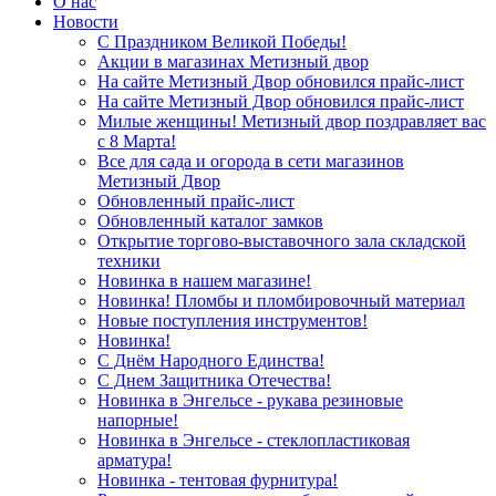
О нас
Новости
С Праздником Великой Победы!
Акции в магазинах Метизный двор
На сайте Метизный Двор обновился прайс-лист
На сайте Метизный Двор обновился прайс-лист
Милые женщины! Метизный двор поздравляет вас
с 8 Марта!
Все для сада и огорода в сети магазинов
Метизный Двор
Обновленный прайс-лист
Обновленный каталог замков
Открытие торгово-выставочного зала складской
техники
Новинка в нашем магазине!
Новинка! Пломбы и пломбировочный материал
Новые поступления инструментов!
Новинка!
С Днём Народного Единства!
С Днем Защитника Отечества!
Новинка в Энгельсе - рукава резиновые
напорные!
Новинка в Энгельсе - стеклопластиковая
арматура!
Новинка - тентовая фурнитура!