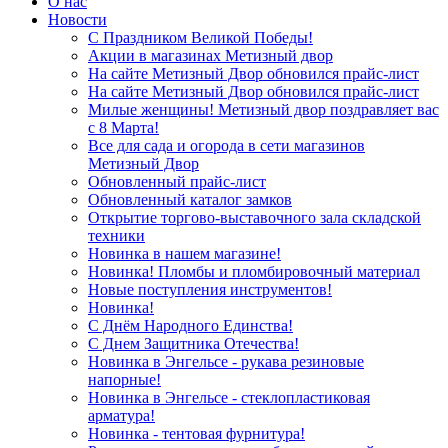
О нас
Новости
С Праздником Великой Победы!
Акции в магазинах Метизный двор
На сайте Метизный Двор обновился прайс-лист
На сайте Метизный Двор обновился прайс-лист
Милые женщины! Метизный двор поздравляет вас
с 8 Марта!
Все для сада и огорода в сети магазинов
Метизный Двор
Обновленный прайс-лист
Обновленный каталог замков
Открытие торгово-выставочного зала складской
техники
Новинка в нашем магазине!
Новинка! Пломбы и пломбировочный материал
Новые поступления инструментов!
Новинка!
С Днём Народного Единства!
С Днем Защитника Отечества!
Новинка в Энгельсе - рукава резиновые
напорные!
Новинка в Энгельсе - стеклопластиковая
арматура!
Новинка - тентовая фурнитура!