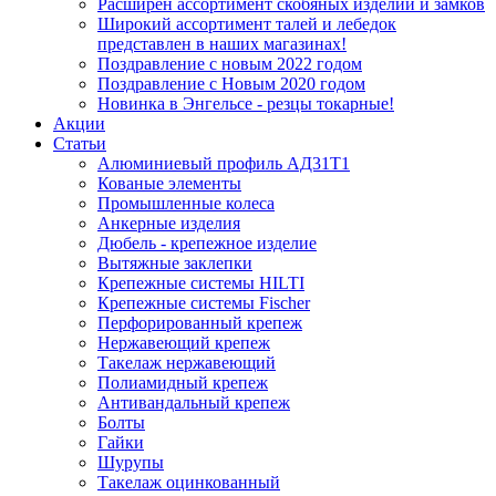
Расширен ассортимент скобяных изделий и замков
Широкий ассортимент талей и лебедок
представлен в наших магазинах!
Поздравление с новым 2022 годом
Поздравление с Новым 2020 годом
Новинка в Энгельсе - резцы токарные!
Акции
Статьи
Алюминиевый профиль АД31Т1
Кованые элементы
Промышленные колеса
Анкерные изделия
Дюбель - крепежное изделие
Вытяжные заклепки
Крепежные системы HILTI
Крепежные системы Fischer
Перфорированный крепеж
Нержавеющий крепеж
Такелаж нержавеющий
Полиамидный крепеж
Антивандальный крепеж
Болты
Гайки
Шурупы
Такелаж оцинкованный