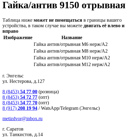
Гайка/антив 9150 отрывная
Таблица ниже
может не помещаться
в границы вашего
устройства, в таком случае вы можете
двигать её влево и
вправо
Изображение
Название
Гайка антив/отрывная М6 нерж/А2
Гайка антив/отрывная М8 нерж/А2
Гайка антив/отрывная М10 нерж/А2
Гайка антив/отрывная М12 нерж/А2
г. Энгельс
ул. Нестерова, д.127
8 (8453)
54 77 00
(розница)
8 (8453)
54 72 77
(опт)
8 (8453)
54 77 70
(опт)
8 (917)
208 19 94
/
WatsApp/Telegram (Энгельс)
metizdvor@inbox.ru
г. Саратов
ул. Танкистов, д.14