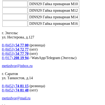
DIN929 Гайка приварная М10
DIN929 Гайка приварная М12
DIN929 Гайка приварная М14
DIN929 Гайка приварная М16
г. Энгельс
ул. Нестерова, д.127
8 (8453)
54 77 00
(розница)
8 (8453)
54 72 77
(опт)
8 (8453)
54 77 70
(опт)
8 (917)
208 19 94
/
WatsApp/Telegram (Энгельс)
metizdvor@inbox.ru
г. Саратов
ул. Танкистов, д.14
8 (8452)
74 81 15
(розница)
8 (8452)
74 81 48
(опт)
metizdvor@mail.ru