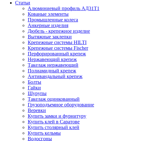
Статьи
Алюминиевый профиль АД31Т1
Кованые элементы
Промышленные колеса
Анкерные изделия
Дюбель - крепежное изделие
Вытяжные заклепки
Крепежные системы HILTI
Крепежные системы Fischer
Перфорированный крепеж
Нержавеющий крепеж
Такелаж нержавеющий
Полиамидный крепеж
Антивандальный крепеж
Болты
Гайки
Шурупы
Такелаж оцинкованный
Грузоподъемное оборудование
Веревки
Купить замки и фурнитуру
Купить клей в Саратове
Купить столярный клей
Купить кельмы
Водосгоны