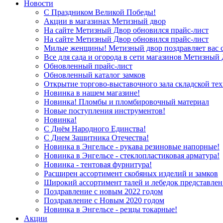
Новости
С Праздником Великой Победы!
Акции в магазинах Метизный двор
На сайте Метизный Двор обновился прайс-лист
На сайте Метизный Двор обновился прайс-лист
Милые женщины! Метизный двор поздравляет вас с
Все для сада и огорода в сети магазинов Метизный
Обновленный прайс-лист
Обновленный каталог замков
Открытие торгово-выставочного зала складской те
Новинка в нашем магазине!
Новинка! Пломбы и пломбировочный материал
Новые поступления инструментов!
Новинка!
С Днём Народного Единства!
С Днем Защитника Отечества!
Новинка в Энгельсе - рукава резиновые напорные!
Новинка в Энгельсе - стеклопластиковая арматура!
Новинка - тентовая фурнитура!
Расширен ассортимент скобяных изделий и замков
Широкий ассортимент талей и лебедок представлен
Поздравление с новым 2022 годом
Поздравление с Новым 2020 годом
Новинка в Энгельсе - резцы токарные!
Акции