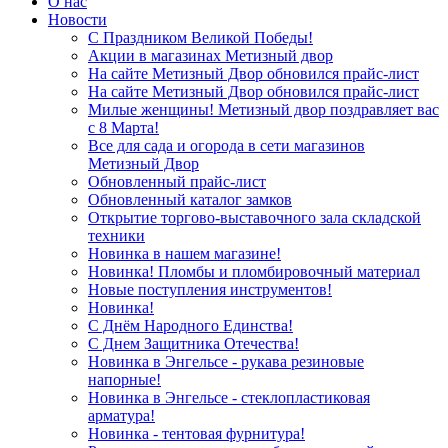
О нас
Новости
С Праздником Великой Победы!
Акции в магазинах Метизный двор
На сайте Метизный Двор обновился прайс-лист
На сайте Метизный Двор обновился прайс-лист
Милые женщины! Метизный двор поздравляет вас
с 8 Марта!
Все для сада и огорода в сети магазинов
Метизный Двор
Обновленный прайс-лист
Обновленный каталог замков
Открытие торгово-выставочного зала складской
техники
Новинка в нашем магазине!
Новинка! Пломбы и пломбировочный материал
Новые поступления инструментов!
Новинка!
С Днём Народного Единства!
С Днем Защитника Отечества!
Новинка в Энгельсе - рукава резиновые
напорные!
Новинка в Энгельсе - стеклопластиковая
арматура!
Новинка - тентовая фурнитура!