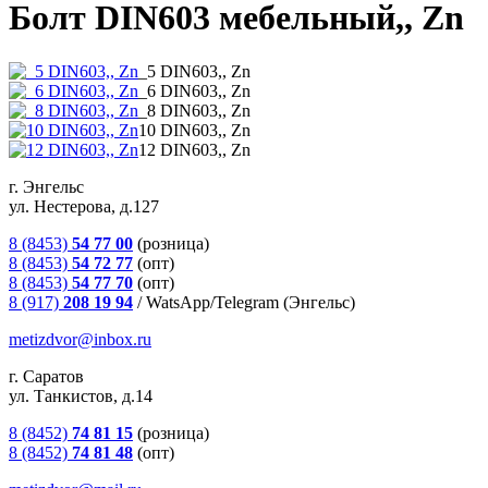
Болт DIN603 мебельный,, Zn
_5 DIN603,, Zn
_6 DIN603,, Zn
_8 DIN603,, Zn
10 DIN603,, Zn
12 DIN603,, Zn
г. Энгельс
ул. Нестерова, д.127
8 (8453)
54 77 00
(розница)
8 (8453)
54 72 77
(опт)
8 (8453)
54 77 70
(опт)
8 (917)
208 19 94
/
WatsApp/Telegram (Энгельс)
metizdvor@inbox.ru
г. Саратов
ул. Танкистов, д.14
8 (8452)
74 81 15
(розница)
8 (8452)
74 81 48
(опт)