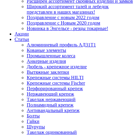
Расширен ассортимент скобяных изделий и замков
Широкий ассортимент талей и лебедок
представлен в наших магазинах!
Поздравление с новым 2022 годом
Поздравление с Новым 2020 годом
Новинка в Энгельсе - резцы токарные!
Акции
Статьи
Алюминиевый профиль АД31Т1
Кованые элементы
Промышленные колеса
Анкерные изделия
Дюбель - крепежное изделие
Вытяжные заклепки
Крепежные системы HILTI
Крепежные системы Fischer
Перфорированный крепеж
Нержавеющий крепеж
Такелаж нержавеющий
Полиамидный крепеж
Антивандальный крепеж
Болты
Гайки
Шурупы
Такелаж оцинкованный