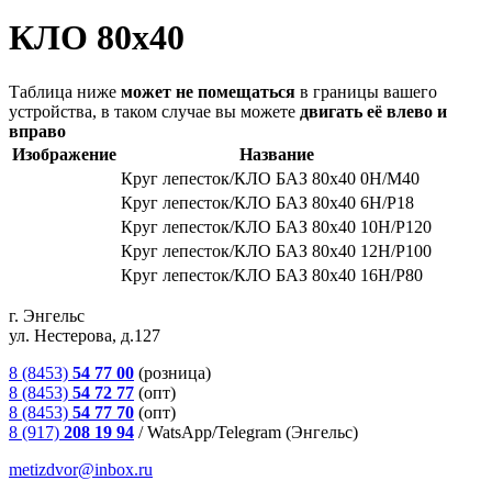
КЛО 80х40
Таблица ниже
может не помещаться
в границы вашего
устройства, в таком случае вы можете
двигать её влево и
вправо
Изображение
Название
Круг лепесток/КЛО БАЗ 80x40 0Н/М40
Круг лепесток/КЛО БАЗ 80x40 6Н/Р18
Круг лепесток/КЛО БАЗ 80х40 10Н/Р120
Круг лепесток/КЛО БАЗ 80х40 12Н/Р100
Круг лепесток/КЛО БАЗ 80х40 16Н/Р80
г. Энгельс
ул. Нестерова, д.127
8 (8453)
54 77 00
(розница)
8 (8453)
54 72 77
(опт)
8 (8453)
54 77 70
(опт)
8 (917)
208 19 94
/
WatsApp/Telegram (Энгельс)
metizdvor@inbox.ru