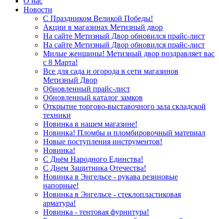
О нас
Новости
С Праздником Великой Победы!
Акции в магазинах Метизный двор
На сайте Метизный Двор обновился прайс-лист
На сайте Метизный Двор обновился прайс-лист
Милые женщины! Метизный двор поздравляет вас
с 8 Марта!
Все для сада и огорода в сети магазинов
Метизный Двор
Обновленный прайс-лист
Обновленный каталог замков
Открытие торгово-выставочного зала складской
техники
Новинка в нашем магазине!
Новинка! Пломбы и пломбировочный материал
Новые поступления инструментов!
Новинка!
С Днём Народного Единства!
С Днем Защитника Отечества!
Новинка в Энгельсе - рукава резиновые
напорные!
Новинка в Энгельсе - стеклопластиковая
арматура!
Новинка - тентовая фурнитура!