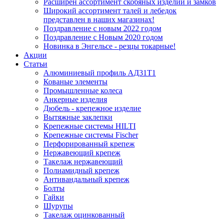
Расширен ассортимент скобяных изделий и замков
Широкий ассортимент талей и лебедок
представлен в наших магазинах!
Поздравление с новым 2022 годом
Поздравление с Новым 2020 годом
Новинка в Энгельсе - резцы токарные!
Акции
Статьи
Алюминиевый профиль АД31Т1
Кованые элементы
Промышленные колеса
Анкерные изделия
Дюбель - крепежное изделие
Вытяжные заклепки
Крепежные системы HILTI
Крепежные системы Fischer
Перфорированный крепеж
Нержавеющий крепеж
Такелаж нержавеющий
Полиамидный крепеж
Антивандальный крепеж
Болты
Гайки
Шурупы
Такелаж оцинкованный