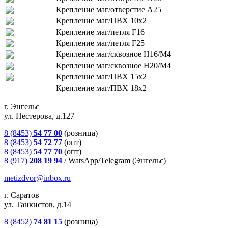
Крепление маг/отверстие А25
Крепление маг/ПВХ 10х2
Крепление маг/петля F16
Крепление маг/петля F25
Крепление маг/сквозное H16/М4
Крепление маг/сквозное H20/М4
Крепление маг/ПВХ 15х2
Крепление маг/ПВХ 18х2
г. Энгельс
ул. Нестерова, д.127
8 (8453)
54 77 00
(розница)
8 (8453)
54 72 77
(опт)
8 (8453)
54 77 70
(опт)
8 (917)
208 19 94
/
WatsApp/Telegram (Энгельс)
metizdvor@inbox.ru
г. Саратов
ул. Танкистов, д.14
8 (8452)
74 81 15
(розница)