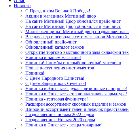
О нас
Новости
С Праздником Великой Победы!
Акции в магазинах Метизный двор
На сайте Метизный Двор обновился прайс-лист
На сайте Метизный Двор обновился прайс-лист
Милые женщины! Метизный двор поздравляет вас с
Все для сада и огорода в сети магазинов Метизный
Обновленный прайс-лист
Обновленный каталог замков
Открытие торгово-выставочного зала складской те
Новинка в нашем магазине!
Новинка! Пломбы и пломбировочный материал
Новые поступления инструментов!
Новинка!
С Днём Народного Единства!
С Днем Защитника Отечества!
Новинка в Энгельсе - рукава резиновые напорные!
Новинка в Энгельсе - стеклопластиковая арматура!
Новинка - тентовая фурнитура!
Расширен ассортимент скобяных изделий и замков
Широкий ассортимент талей и лебедок представлен
Поздравление с новым 2022 годом
Поздравление с Новым 2020 годом
Новинка в Энгельсе - резцы токарные!