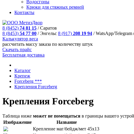
Водосгоны
Крюки для стяжных ремней
Контакты
8 (8452)
74 81 15
/
Саратов
8 (8453)
54 77 00
/
Энгельс
8 (917)
208 19 94
/
WatsApp/Telegram 
Калькулятор веса
рассчитать массу заказа по количеству штук
Скачать прайс
Бесплатная доставка
Каталог
Крепеж
Forceberg ***
Крепления Forceberg
Крепления Forceberg
Таблица ниже
может не помещаться
в границы вашего устрой
Изображение
Название
Крепление маг/бейдж/мет 45х13