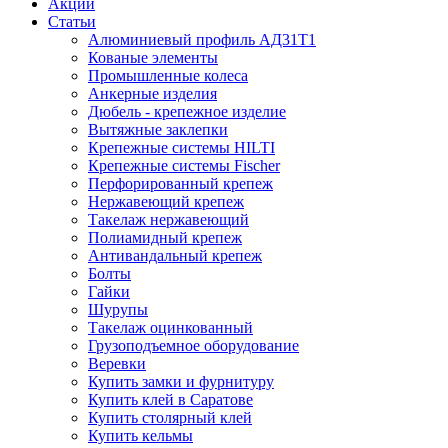
Акции
Статьи
Алюминиевый профиль АД31Т1
Кованые элементы
Промышленные колеса
Анкерные изделия
Дюбель - крепежное изделие
Вытяжные заклепки
Крепежные системы HILTI
Крепежные системы Fischer
Перфорированный крепеж
Нержавеющий крепеж
Такелаж нержавеющий
Полиамидный крепеж
Антивандальный крепеж
Болты
Гайки
Шурупы
Такелаж оцинкованный
Грузоподъемное оборудование
Веревки
Купить замки и фурнитуру
Купить клей в Саратове
Купить столярный клей
Купить кельмы