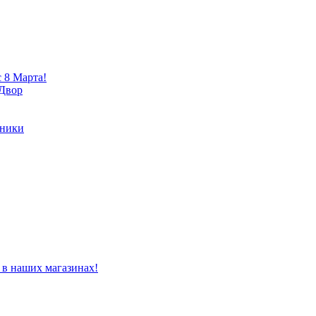
 8 Марта!
 Двор
хники
 в наших магазинах!