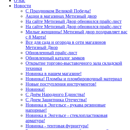
О нас
Новости
С Праздником Великой Победы!
Акции в магазинах Метизный двор
На сайте Метизный Двор обновился прайс-лист
На сайте Метизный Двор обновился прайс-лист
Милые женщины! Метизный двор поздравляет вас
с 8 Марта!
Все для сада и огорода в сети магазинов
Метизный Двор
Обновленный прайс-лист
Обновленный каталог замков
Открытие торгово-выставочного зала складской
техники
Новинка в нашем магазине!
Новинка! Пломбы и пломбировочный материал
Новые поступления инструментов!
Новинка!
С Днём Народного Единства!
С Днем Защитника Отечества!
Новинка в Энгельсе - рукава резиновые
напорные!
Новинка в Энгельсе - стеклопластиковая
арматура!
Новинка - тентовая фурнитура!