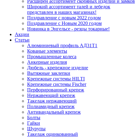
Расширен ассортимент скобяных изделий и замков
Широкий ассортимент талей и лебедок
представлен в наших магазинах!
Поздравление с новым 2022 годом
Поздравление с Новым 2020 годом
Новинка в Энгельсе - резцы токарные!
Акции
Статьи
Алюминиевый профиль АД31Т1
Кованые элементы
Промышленные колеса
Анкерные изделия
Дюбель - крепежное изделие
Вытяжные заклепки
Крепежные системы HILTI
Крепежные системы Fischer
Перфорированный крепеж
Нержавеющий крепеж
Такелаж нержавеющий
Полиамидный крепеж
Антивандальный крепеж
Болты
Гайки
Шурупы
Такелаж оцинкованный