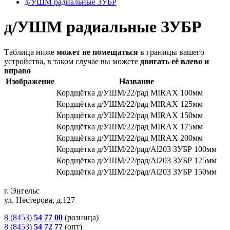
д/УШМ радиальные ЗУБР
д/УШМ радиальные ЗУБР
Таблица ниже
может не помещаться
в границы вашего
устройства, в таком случае вы можете
двигать её влево и
вправо
Изображение
Название
Кордщётка д/УШМ/22/рад MIRAX 100мм
Кордщётка д/УШМ/22/рад MIRAX 125мм
Кордщётка д/УШМ/22/рад MIRAX 150мм
Кордщётка д/УШМ/22/рад MIRAX 175мм
Кордщётка д/УШМ/22/рад MIRAX 200мм
Кордщётка д/УШМ/22/рад/Al203 ЗУБР 100мм
Кордщётка д/УШМ/22/рад/Al203 ЗУБР 125мм
Кордщётка д/УШМ/22/рад/Al203 ЗУБР 150мм
г. Энгельс
ул. Нестерова, д.127
8 (8453)
54 77 00
(розница)
8 (8453)
54 72 77
(опт)