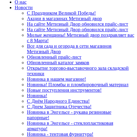
О нас
Новости
С Праздником Великой Победы!
Акции в магазинах Метизный двор
На сайте Метизный Двор обновился прайс-лист
На сайте Метизный Двор обновился прайс-лист
Милые женщины! Метизный двор поздравляет вас
с 8 Марта!
Все для сада и огорода в сети магазинов
Метизный Двор
Обновленный прайс-лист
Обновленный каталог замков
Открытие торгово-выставочного зала складской
техники
Новинка в нашем магазине!
Новинка! Пломбы и пломбировочный материал
Новые поступления инструментов!
Новинка!
С Днём Народного Единства!
С Днем Защитника Отечества!
Новинка в Энгельсе - рукава резиновые
напорные!
Новинка в Энгельсе - стеклопластиковая
арматура!
Новинка - тентовая фурнитура!