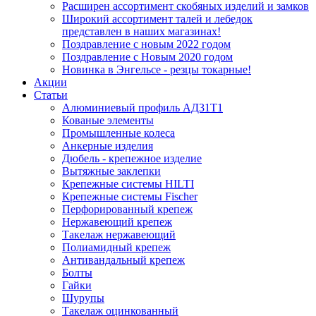
Расширен ассортимент скобяных изделий и замков
Широкий ассортимент талей и лебедок
представлен в наших магазинах!
Поздравление с новым 2022 годом
Поздравление с Новым 2020 годом
Новинка в Энгельсе - резцы токарные!
Акции
Статьи
Алюминиевый профиль АД31Т1
Кованые элементы
Промышленные колеса
Анкерные изделия
Дюбель - крепежное изделие
Вытяжные заклепки
Крепежные системы HILTI
Крепежные системы Fischer
Перфорированный крепеж
Нержавеющий крепеж
Такелаж нержавеющий
Полиамидный крепеж
Антивандальный крепеж
Болты
Гайки
Шурупы
Такелаж оцинкованный