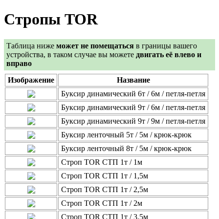
Стропы TOR
Таблица ниже
может не помещаться
в границы вашего
устройства, в таком случае вы можете
двигать её влево и
вправо
Изображение
Название
Буксир динамический 6т / 6м / петля-петля
Буксир динамический 9т / 6м / петля-петля
Буксир динамический 9т / 9м / петля-петля
Буксир ленточный 5т / 5м / крюк-крюк
Буксир ленточный 8т / 5м / крюк-крюк
Строп TOR СТП 1т / 1м
Строп TOR СТП 1т / 1,5м
Строп TOR СТП 1т / 2,5м
Строп TOR СТП 1т / 2м
Строп TOR СТП 1т / 3,5м