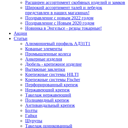
Расширен ассортимент скобяных изделий и замков
Широкий ассортимент талей и лебедок
представлен в наших магазинах!
Поздравление с новым 2022 годом
Поздравление с Новым 2020 годом
Новинка в Энгельсе - резцы токарные!
Акции
Статьи
Алюминиевый профиль АД31Т1
Кованые элементы
Промышленные колеса
Анкерные изделия
Дюбель - крепежное изделие
Вытяжные заклепки
Крепежные системы HILTI
Крепежные системы Fischer
Перфорированный крепеж
Нержавеющий крепеж
Такелаж нержавеющий
Полиамидный крепеж
Антивандальный крепеж
Болты
Гайки
Шурупы
Такелаж оцинкованный