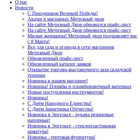
О нас
Новости
С Праздником Великой Победы!
Акции в магазинах Метизный двор
На сайте Метизный Двор обновился прайс-лист
На сайте Метизный Двор обновился прайс-лист
Милые женщины! Метизный двор поздравляет вас
с 8 Марта!
Все для сада и огорода в сети магазинов
Метизный Двор
Обновленный прайс-лист
Обновленный каталог замков
Открытие торгово-выставочного зала складской
техники
Новинка в нашем магазине!
Новинка! Пломбы и пломбировочный материал
Новые поступления инструментов!
Новинка!
С Днём Народного Единства!
С Днем Защитника Отечества!
Новинка в Энгельсе - рукава резиновые
напорные!
Новинка в Энгельсе - стеклопластиковая
арматура!
Новинка - тентовая фурнитура!