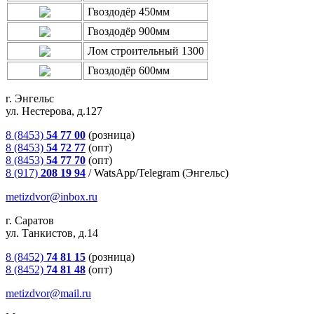
Гвоздодёр 450мм
Гвоздодёр 900мм
Лом строительный 1300
Гвоздодёр 600мм
г. Энгельс
ул. Нестерова, д.127
8 (8453)
54 77 00
(розница)
8 (8453)
54 72 77
(опт)
8 (8453)
54 77 70
(опт)
8 (917)
208 19 94
/
WatsApp/Telegram (Энгельс)
metizdvor@inbox.ru
г. Саратов
ул. Танкистов, д.14
8 (8452)
74 81 15
(розница)
8 (8452)
74 81 48
(опт)
metizdvor@mail.ru