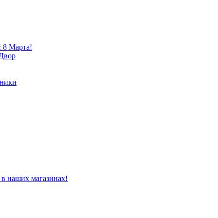
 8 Марта!
 Двор
хники
 в наших магазинах!