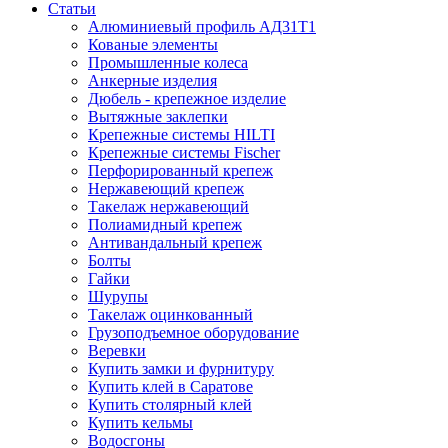
Статьи
Алюминиевый профиль АД31Т1
Кованые элементы
Промышленные колеса
Анкерные изделия
Дюбель - крепежное изделие
Вытяжные заклепки
Крепежные системы HILTI
Крепежные системы Fischer
Перфорированный крепеж
Нержавеющий крепеж
Такелаж нержавеющий
Полиамидный крепеж
Антивандальный крепеж
Болты
Гайки
Шурупы
Такелаж оцинкованный
Грузоподъемное оборудование
Веревки
Купить замки и фурнитуру
Купить клей в Саратове
Купить столярный клей
Купить кельмы
Водосгоны