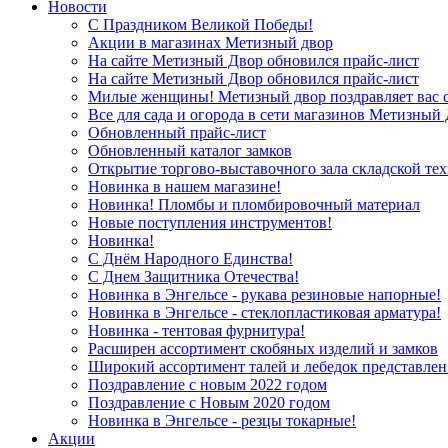
Новости
С Праздником Великой Победы!
Акции в магазинах Метизный двор
На сайте Метизный Двор обновился прайс-лист
На сайте Метизный Двор обновился прайс-лист
Милые женщины! Метизный двор поздравляет вас с
Все для сада и огорода в сети магазинов Метизный
Обновленный прайс-лист
Обновленный каталог замков
Открытие торгово-выставочного зала складской те
Новинка в нашем магазине!
Новинка! Пломбы и пломбировочный материал
Новые поступления инструментов!
Новинка!
С Днём Народного Единства!
С Днем Защитника Отечества!
Новинка в Энгельсе - рукава резиновые напорные!
Новинка в Энгельсе - стеклопластиковая арматура!
Новинка - тентовая фурнитура!
Расширен ассортимент скобяных изделий и замков
Широкий ассортимент талей и лебедок представлен
Поздравление с новым 2022 годом
Поздравление с Новым 2020 годом
Новинка в Энгельсе - резцы токарные!
Акции