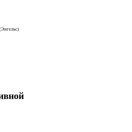
(Энгельс)
бивной