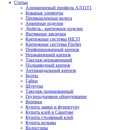
Статьи
Алюминиевый профиль АД31Т1
Кованые элементы
Промышленные колеса
Анкерные изделия
Дюбель - крепежное изделие
Вытяжные заклепки
Крепежные системы HILTI
Крепежные системы Fischer
Перфорированный крепеж
Нержавеющий крепеж
Такелаж нержавеющий
Полиамидный крепеж
Антивандальный крепеж
Болты
Гайки
Шурупы
Такелаж оцинкованный
Грузоподъемное оборудование
Веревки
Купить замки и фурнитуру
Купить клей в Саратове
Купить столярный клей
Купить кельмы
Водосгоны