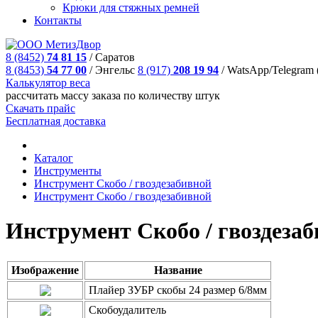
Крюки для стяжных ремней
Контакты
8 (8452)
74 81 15
/
Саратов
8 (8453)
54 77 00
/
Энгельс
8 (917)
208 19 94
/
WatsApp/Telegram 
Калькулятор веса
рассчитать массу заказа по количеству штук
Скачать прайс
Бесплатная доставка
Каталог
Инструменты
Инструмeнт Скобо / гвоздезабивной
Инструмeнт Скобо / гвоздезабивной
Инструмeнт Скобо / гвоздеза
Изображение
Название
Плайер ЗУБР скобы 24 размер 6/8мм
Скобоудалитель