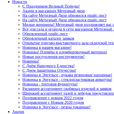
Новости
С Праздником Великой Победы!
Акции в магазинах Метизный двор
На сайте Метизный Двор обновился прайс-лист
На сайте Метизный Двор обновился прайс-лист
Милые женщины! Метизный двор поздравляет вас с
Все для сада и огорода в сети магазинов Метизный
Обновленный прайс-лист
Обновленный каталог замков
Открытие торгово-выставочного зала складской те
Новинка в нашем магазине!
Новинка! Пломбы и пломбировочный материал
Новые поступления инструментов!
Новинка!
С Днём Народного Единства!
С Днем Защитника Отечества!
Новинка в Энгельсе - рукава резиновые напорные!
Новинка в Энгельсе - стеклопластиковая арматура!
Новинка - тентовая фурнитура!
Расширен ассортимент скобяных изделий и замков
Широкий ассортимент талей и лебедок представлен
Поздравление с новым 2022 годом
Поздравление с Новым 2020 годом
Новинка в Энгельсе - резцы токарные!
Акции