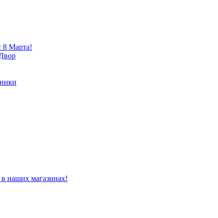
 8 Марта!
 Двор
хники
 в наших магазинах!