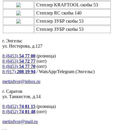
Степлер KRAFTOOL скобы 53
Степлер RC скобы 140
Степлер ЗУБР скобы 53
Степлер ЗУБР скобы 53
г. Энгельс
ул. Нестерова, д.127
8 (8453)
54 77 00
(розница)
8 (8453)
54 72 77
(опт)
8 (8453)
54 77 70
(опт)
8 (917)
208 19 94
/
WatsApp/Telegram (Энгельс)
metizdvor@inbox.ru
г. Саратов
ул. Танкистов, д.14
8 (8452)
74 81 15
(розница)
8 (8452)
74 81 48
(опт)
metizdvor@mail.ru