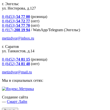
г. Энгельс
ул. Нестерова, д.127
8 (8453)
54 77 00
(розница)
8 (8453)
54 72 77
(опт)
8 (8453)
54 77 70
(опт)
8 (917)
208 19 94
/
WatsApp/Telegram (Энгельс)
metizdvor@inbox.ru
г. Саратов
ул. Танкистов, д.14
8 (8452)
74 81 15
(розница)
8 (8452)
74 81 48
(опт)
metizdvor@mail.ru
Мы в социальных сетях:
Создание сайта
—
Смарт Лайн