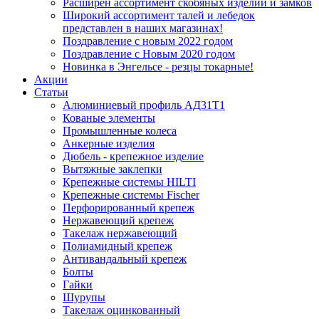
Расширен ассортимент скобяных изделий и замков
Широкий ассортимент талей и лебедок
представлен в наших магазинах!
Поздравление с новым 2022 годом
Поздравление с Новым 2020 годом
Новинка в Энгельсе - резцы токарные!
Акции
Статьи
Алюминиевый профиль АД31Т1
Кованые элементы
Промышленные колеса
Анкерные изделия
Дюбель - крепежное изделие
Вытяжные заклепки
Крепежные системы HILTI
Крепежные системы Fischer
Перфорированный крепеж
Нержавеющий крепеж
Такелаж нержавеющий
Полиамидный крепеж
Антивандальный крепеж
Болты
Гайки
Шурупы
Такелаж оцинкованный