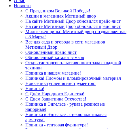
О нас
Новости
С Праздником Великой Победы!
Акции в магазинах Метизный двор
На сайте Метизный Двор обновился прайс-лист
На сайте Метизный Двор обновился прайс-лист
Милые женщины! Метизный двор поздравляет вас
с 8 Марта!
Все для сада и огорода в сети магазинов
Метизный Двор
Обновленный прайс-лист
Обновленный каталог замков
Открытие торгово-выставочного зала складской
техники
Новинка в нашем магазине!
Новинка! Пломбы и пломбировочный материал
Новые поступления инструментов!
Новинка!
С Днём Народного Единства!
С Днем Защитника Отечества!
Новинка в Энгельсе - рукава резиновые
напорные!
Новинка в Энгельсе - стеклопластиковая
арматура!
Новинка - тентовая фурнитура!