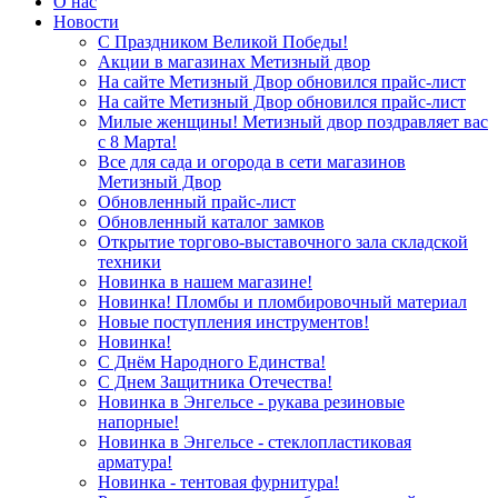
О нас
Новости
С Праздником Великой Победы!
Акции в магазинах Метизный двор
На сайте Метизный Двор обновился прайс-лист
На сайте Метизный Двор обновился прайс-лист
Милые женщины! Метизный двор поздравляет вас
с 8 Марта!
Все для сада и огорода в сети магазинов
Метизный Двор
Обновленный прайс-лист
Обновленный каталог замков
Открытие торгово-выставочного зала складской
техники
Новинка в нашем магазине!
Новинка! Пломбы и пломбировочный материал
Новые поступления инструментов!
Новинка!
С Днём Народного Единства!
С Днем Защитника Отечества!
Новинка в Энгельсе - рукава резиновые
напорные!
Новинка в Энгельсе - стеклопластиковая
арматура!
Новинка - тентовая фурнитура!