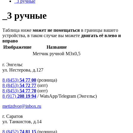
_3 ручные
_3 ручные
Таблица ниже
может не помещаться
в границы вашего
устройства, в таком случае вы можете
двигать её влево и
вправо
Изображение
Название
Метчик ручной М3х0,5
г. Энгельс
ул. Нестерова, д.127
8 (8453)
54 77 00
(розница)
8 (8453)
54 72 77
(опт)
8 (8453)
54 77 70
(опт)
8 (917)
208 19 94
/
WatsApp/Telegram (Энгельс)
metizdvor@inbox.ru
г. Саратов
ул. Танкистов, д.14
8 (8452)
74 81 15
(розница)