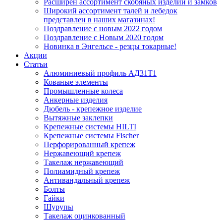
Расширен ассортимент скобяных изделий и замков
Широкий ассортимент талей и лебедок
представлен в наших магазинах!
Поздравление с новым 2022 годом
Поздравление с Новым 2020 годом
Новинка в Энгельсе - резцы токарные!
Акции
Статьи
Алюминиевый профиль АД31Т1
Кованые элементы
Промышленные колеса
Анкерные изделия
Дюбель - крепежное изделие
Вытяжные заклепки
Крепежные системы HILTI
Крепежные системы Fischer
Перфорированный крепеж
Нержавеющий крепеж
Такелаж нержавеющий
Полиамидный крепеж
Антивандальный крепеж
Болты
Гайки
Шурупы
Такелаж оцинкованный