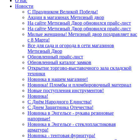
О нас
Новости
С Праздником Великой Победы!
Акции в магазинах Метизный двор
На сайте Метизный Двор обновился прайс-лист
На сайте Метизный Двор обновился прайс-лист
Милые женщины! Метизный двор поздравляет вас
с 8 Марта!
Все для сада и огорода в сети магазинов
Метизный Двор
Обновленный прайс-лист
Обновленный каталог замков
Открытие торгово-выставочного зала складской
техники
Новинка в нашем магазине!
Новинка! Пломбы и пломбировочный материал
Новые поступления инструментов!
Новинка!
С Днём Народного Единства!
С Днем Защитника Отечества!
Новинка в Энгельсе - рукава резиновые
напорные!
Новинка в Энгельсе - стеклопластиковая
арматура!
Новинка - тентовая фурнитура!