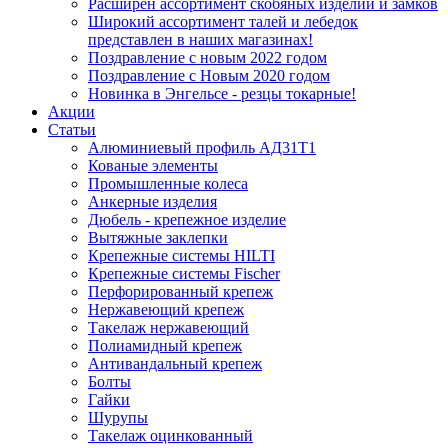
Расширен ассортимент скобяных изделий и замков
Широкий ассортимент талей и лебедок
представлен в наших магазинах!
Поздравление с новым 2022 годом
Поздравление с Новым 2020 годом
Новинка в Энгельсе - резцы токарные!
Акции
Статьи
Алюминиевый профиль АД31Т1
Кованые элементы
Промышленные колеса
Анкерные изделия
Дюбель - крепежное изделие
Вытяжные заклепки
Крепежные системы HILTI
Крепежные системы Fischer
Перфорированный крепеж
Нержавеющий крепеж
Такелаж нержавеющий
Полиамидный крепеж
Антивандальный крепеж
Болты
Гайки
Шурупы
Такелаж оцинкованный