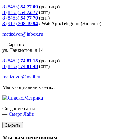
8 (8453)
54 77 00
(розница)
8 (8453)
54 72 77
(опт)
8 (8453)
54 77 70
(опт)
8 (917)
208 19 94
/
WatsApp/Telegram (Энгельс)
metizdvor@inbox.ru
г. Саратов
ул. Танкистов, д.14
8 (8452)
74 81 15
(розница)
8 (8452)
74 81 48
(опт)
metizdvor@mail.ru
Мы в социальных сетях:
Создание сайта
—
Смарт Лайн
Закрыть
Мы вам перезвоним