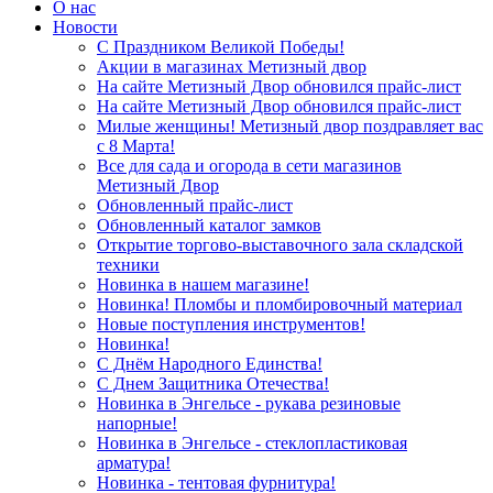
О нас
Новости
С Праздником Великой Победы!
Акции в магазинах Метизный двор
На сайте Метизный Двор обновился прайс-лист
На сайте Метизный Двор обновился прайс-лист
Милые женщины! Метизный двор поздравляет вас
с 8 Марта!
Все для сада и огорода в сети магазинов
Метизный Двор
Обновленный прайс-лист
Обновленный каталог замков
Открытие торгово-выставочного зала складской
техники
Новинка в нашем магазине!
Новинка! Пломбы и пломбировочный материал
Новые поступления инструментов!
Новинка!
С Днём Народного Единства!
С Днем Защитника Отечества!
Новинка в Энгельсе - рукава резиновые
напорные!
Новинка в Энгельсе - стеклопластиковая
арматура!
Новинка - тентовая фурнитура!