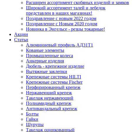
Расширен ассортимент скобяных изделий и замков
Широкий ассортимент талей и лебедок
представлен в наших магазинах!
Поздравление с новым 2022 годом
Поздравление с Новым 2020 годом
Новинка в Энгельсе - резцы токарные!
Акции
Статьи
Алюминиевый профиль АД31Т1
Кованые элементы
Промышленные колеса
Анкерные изделия
Дюбель - крепежное изделие
Вытяжные заклепки
Крепежные системы HILTI
Крепежные системы Fischer
Перфорированный крепеж
Нержавеющий крепеж
Такелаж нержавеющий
Полиамидный крепеж
Антивандальный крепеж
Болты
Гайки
Шурупы
Такелаж оцинкованный