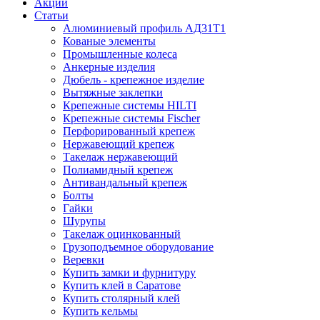
Акции
Статьи
Алюминиевый профиль АД31Т1
Кованые элементы
Промышленные колеса
Анкерные изделия
Дюбель - крепежное изделие
Вытяжные заклепки
Крепежные системы HILTI
Крепежные системы Fischer
Перфорированный крепеж
Нержавеющий крепеж
Такелаж нержавеющий
Полиамидный крепеж
Антивандальный крепеж
Болты
Гайки
Шурупы
Такелаж оцинкованный
Грузоподъемное оборудование
Веревки
Купить замки и фурнитуру
Купить клей в Саратове
Купить столярный клей
Купить кельмы