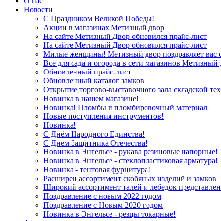
О нас
Новости
С Праздником Великой Победы!
Акции в магазинах Метизный двор
На сайте Метизный Двор обновился прайс-лист
На сайте Метизный Двор обновился прайс-лист
Милые женщины! Метизный двор поздравляет вас с
Все для сада и огорода в сети магазинов Метизный
Обновленный прайс-лист
Обновленный каталог замков
Открытие торгово-выставочного зала складской те
Новинка в нашем магазине!
Новинка! Пломбы и пломбировочный материал
Новые поступления инструментов!
Новинка!
С Днём Народного Единства!
С Днем Защитника Отечества!
Новинка в Энгельсе - рукава резиновые напорные!
Новинка в Энгельсе - стеклопластиковая арматура!
Новинка - тентовая фурнитура!
Расширен ассортимент скобяных изделий и замков
Широкий ассортимент талей и лебедок представлен
Поздравление с новым 2022 годом
Поздравление с Новым 2020 годом
Новинка в Энгельсе - резцы токарные!