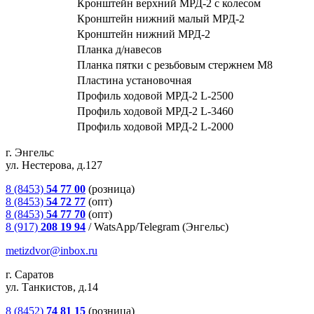
Кронштейн верхний МРД-2 с колесом
Кронштейн нижний малый МРД-2
Кронштейн нижний МРД-2
Планка д/навесов
Планка пятки с резьбовым стержнем М8
Пластина установочная
Профиль ходовой МРД-2 L-2500
Профиль ходовой МРД-2 L-3460
Профиль ходовой МРД-2 L-2000
г. Энгельс
ул. Нестерова, д.127
8 (8453)
54 77 00
(розница)
8 (8453)
54 72 77
(опт)
8 (8453)
54 77 70
(опт)
8 (917)
208 19 94
/
WatsApp/Telegram (Энгельс)
metizdvor@inbox.ru
г. Саратов
ул. Танкистов, д.14
8 (8452)
74 81 15
(розница)