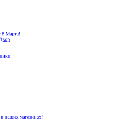
 8 Марта!
 Двор
хники
 в наших магазинах!