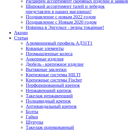
Расширен ассортимент скобяных изделий и замков
Широкий ассортимент талей и лебедок
представлен в наших магазинах!
Поздравление с новым 2022 годом
Поздравление с Новым 2020 годом
Новинка в Энгельсе - резцы токарные!
Акции
Статьи
Алюминиевый профиль АД31Т1
Кованые элементы
Промышленные колеса
Анкерные изделия
Дюбель - крепежное изделие
Вытяжные заклепки
Крепежные системы HILTI
Крепежные системы Fischer
Перфорированный крепеж
Нержавеющий крепеж
Такелаж нержавеющий
Полиамидный крепеж
Антивандальный крепеж
Болты
Гайки
Шурупы
Такелаж оцинкованный