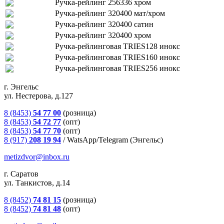
Ручка-рейлинг 256336 хром
Ручка-рейлинг 320400 мат/хром
Ручка-рейлинг 320400 сатин
Ручка-рейлинг 320400 хром
Ручка-рейлинговая TRIES128 инокс
Ручка-рейлинговая TRIES160 инокс
Ручка-рейлинговая TRIES256 инокс
г. Энгельс
ул. Нестерова, д.127
8 (8453)
54 77 00
(розница)
8 (8453)
54 72 77
(опт)
8 (8453)
54 77 70
(опт)
8 (917)
208 19 94
/
WatsApp/Telegram (Энгельс)
metizdvor@inbox.ru
г. Саратов
ул. Танкистов, д.14
8 (8452)
74 81 15
(розница)
8 (8452)
74 81 48
(опт)