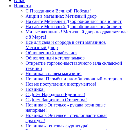
О нас
Новости
С Праздником Великой Победы!
Акции в магазинах Метизный двор
На сайте Метизный Двор обновился прайс-лист
На сайте Метизный Двор обновился прайс-лист
Милые женщины! Метизный двор поздравляет вас
с 8 Марта!
Все для сада и огорода в сети магазинов
Метизный Двор
Обновленный прайс-лист
Обновленный каталог замков
Открытие торгово-выставочного зала складской
техники
Новинка в нашем магазине!
Новинка! Пломбы и пломбировочный материал
Новые поступления инструментов!
Новинка!
С Днём Народного Единства!
С Днем Защитника Отечества!
Новинка в Энгельсе - рукава резиновые
напорные!
Новинка в Энгельсе - стеклопластиковая
арматура!
Новинка - тентовая фурнитура!