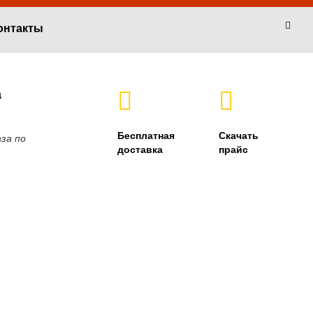
онтакты
а
Бесплатная
Скачать
за по
доставка
прайс