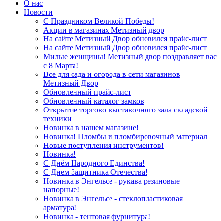
О нас
Новости
С Праздником Великой Победы!
Акции в магазинах Метизный двор
На сайте Метизный Двор обновился прайс-лист
На сайте Метизный Двор обновился прайс-лист
Милые женщины! Метизный двор поздравляет вас
с 8 Марта!
Все для сада и огорода в сети магазинов
Метизный Двор
Обновленный прайс-лист
Обновленный каталог замков
Открытие торгово-выставочного зала складской
техники
Новинка в нашем магазине!
Новинка! Пломбы и пломбировочный материал
Новые поступления инструментов!
Новинка!
С Днём Народного Единства!
С Днем Защитника Отечества!
Новинка в Энгельсе - рукава резиновые
напорные!
Новинка в Энгельсе - стеклопластиковая
арматура!
Новинка - тентовая фурнитура!