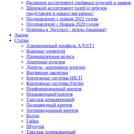
Расширен ассортимент скобяных изделий и замков
Широкий ассортимент талей и лебедок
представлен в наших магазинах!
Поздравление с новым 2022 годом
Поздравление с Новым 2020 годом
Новинка в Энгельсе - резцы токарные!
Акции
Статьи
Алюминиевый профиль АД31Т1
Кованые элементы
Промышленные колеса
Анкерные изделия
Дюбель - крепежное изделие
Вытяжные заклепки
Крепежные системы HILTI
Крепежные системы Fischer
Перфорированный крепеж
Нержавеющий крепеж
Такелаж нержавеющий
Полиамидный крепеж
Антивандальный крепеж
Болты
Гайки
Шурупы
Такелаж оцинкованный