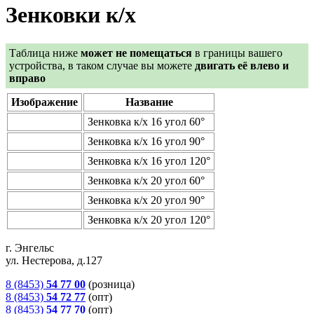
Зенковки к/х
Таблица ниже
может не помещаться
в границы вашего
устройства, в таком случае вы можете
двигать её влево и
вправо
Изображение
Название
Зенковка к/х 16 угол 60°
Зенковка к/х 16 угол 90°
Зенковка к/х 16 угол 120°
Зенковка к/х 20 угол 60°
Зенковка к/х 20 угол 90°
Зенковка к/х 20 угол 120°
г. Энгельс
ул. Нестерова, д.127
8 (8453)
54 77 00
(розница)
8 (8453)
54 72 77
(опт)
8 (8453)
54 77 70
(опт)